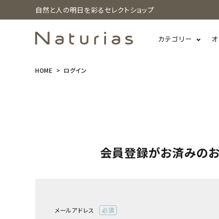
自然と人の明日を彩るセレクトショップ
カテゴリー
オ
HOME
ログイン
search
ホーム
新商品
会員登録がお済みの
カテゴリーから探す
美容・コスメ・香水
衛生用品
メールアドレス