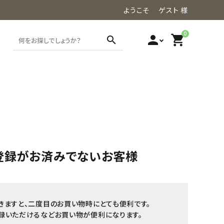
ようこそ ゲスト 様
0
person
shopping_cart
search
登録がお済みでないお客様
きますと、二度目のお買い物時にとても便利です。
録いただけるなどお買い物が便利になります。