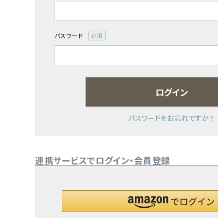
(必
須)
日用品雑貨
パスワード
フェムケア
(必
須)
インナー・下着・ナイトウェア
ログイン
キッズ・ベビー・マタニティ
キッチン用品
パスワードをお忘れですか？
フード・ドリンク
連携サービスでログイン・会員登録
ブランド
定期購入
オリジナルブランド