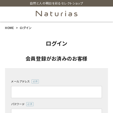
自然と人の明日を彩るセレクトショップ
HOME
ログイン
search
ログイン
ホーム
会員登録がお済みのお客様
新商品
カテゴリーから探す
メールアドレス
(必
美容・コスメ・香水
須)
衛生用品
パスワード
(必
須)
日用品雑貨