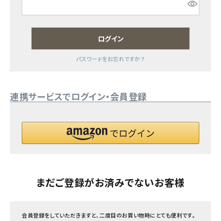
フェムケア
ログイン
インナー・下着・ナイトウェア
パスワードをお忘れですか？
キッズ・ベビー・マタニティ
連携サービスでログイン・会員登録
キッチン用品
フード・ドリンク
ブランド
定期購入
まだご登録がお済みでないお客様
オリジナルブランド
会員登録をしていただきますと、二度目のお買い物時にとても便利です。