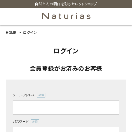
自然と人の明日を彩るセレクトショップ
HOME
ログイン
search
ログイン
ホーム
会員登録がお済みのお客様
新商品
カテゴリーから探す
メールアドレス
(必
美容・コスメ・香水
須)
衛生用品
パスワード
(必
須)
日用品雑貨