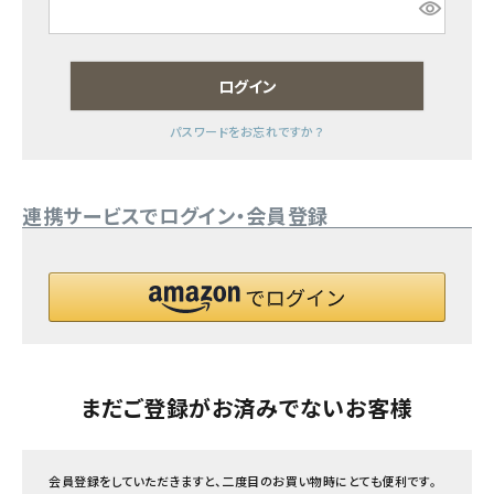
フェムケア
ログイン
インナー・下着・ナイトウェア
パスワードをお忘れですか？
キッズ・ベビー・マタニティ
連携サービスでログイン・会員登録
キッチン用品
フード・ドリンク
ブランド
定期購入
まだご登録がお済みでないお客様
オリジナルブランド
会員登録をしていただきますと、二度目のお買い物時にとても便利です。