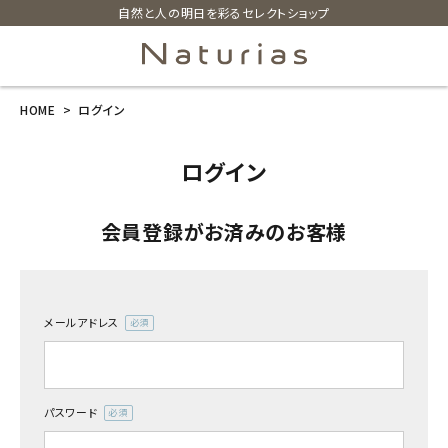
自然と人の明日を彩るセレクトショップ
HOME
ログイン
search
ログイン
ホーム
会員登録がお済みのお客様
新商品
カテゴリーから探す
メールアドレス
(必
美容・コスメ・香水
須)
衛生用品
パスワード
(必
須)
日用品雑貨