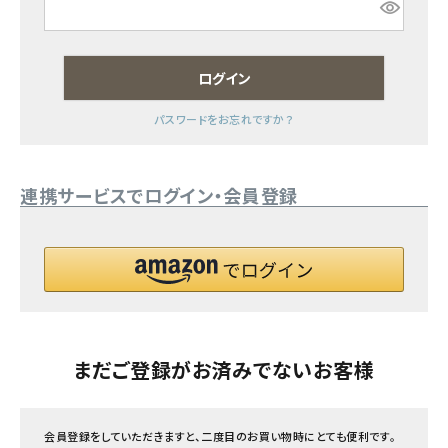
フェムケア
ログイン
インナー・下着・ナイトウェア
パスワードをお忘れですか？
キッズ・ベビー・マタニティ
連携サービスでログイン・会員登録
キッチン用品
フード・ドリンク
ブランド
定期購入
まだご登録がお済みでないお客様
オリジナルブランド
会員登録をしていただきますと、二度目のお買い物時にとても便利です。