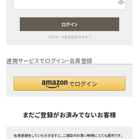
フェムケア
ログイン
インナー・下着・ナイトウェア
パスワードをお忘れですか？
キッズ・ベビー・マタニティ
連携サービスでログイン・会員登録
キッチン用品
フード・ドリンク
ブランド
定期購入
まだご登録がお済みでないお客様
オリジナルブランド
会員登録をしていただきますと、二度目のお買い物時にとても便利です。