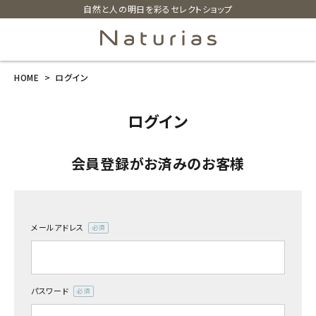
自然と人の明日を彩るセレクトショップ
HOME
ログイン
search
ログイン
ホーム
会員登録がお済みのお客様
新商品
カテゴリーから探す
メールアドレス
(必
美容・コスメ・香水
須)
衛生用品
パスワード
(必
須)
日用品雑貨