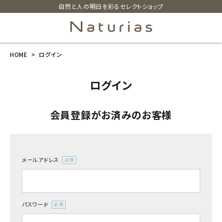
自然と人の明日を彩るセレクトショップ
HOME
ログイン
search
ログイン
ホーム
会員登録がお済みのお客様
新商品
カテゴリーから探す
メールアドレス
(必
美容・コスメ・香水
須)
衛生用品
パスワード
(必
須)
日用品雑貨