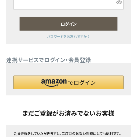
フェムケア
ログイン
インナー・下着・ナイトウェア
パスワードをお忘れですか？
キッズ・ベビー・マタニティ
連携サービスでログイン・会員登録
キッチン用品
フード・ドリンク
ブランド
定期購入
まだご登録がお済みでないお客様
オリジナルブランド
会員登録をしていただきますと、二度目のお買い物時にとても便利です。