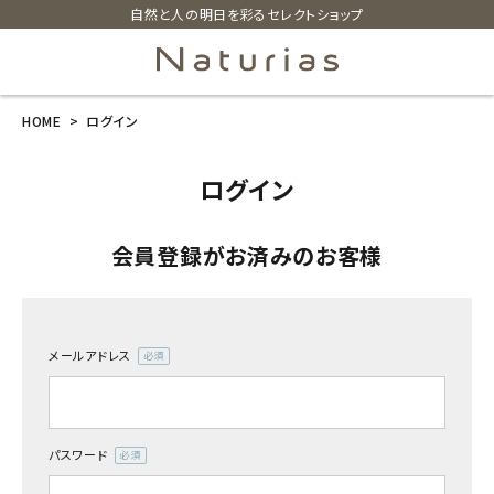
自然と人の明日を彩るセレクトショップ
HOME
ログイン
search
ログイン
ホーム
会員登録がお済みのお客様
新商品
カテゴリーから探す
メールアドレス
(必
美容・コスメ・香水
須)
衛生用品
パスワード
(必
須)
日用品雑貨