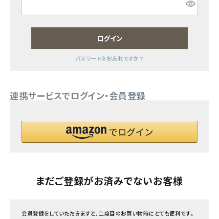
フェムケア
ログイン
インナー・下着・ナイトウェア
パスワードをお忘れですか？
キッズ・ベビー・マタニティ
連携サービスでログイン・会員登録
キッチン用品
フード・ドリンク
ブランド
定期購入
まだご登録がお済みでないお客様
オリジナルブランド
会員登録をしていただきますと、二度目のお買い物時にとても便利です。