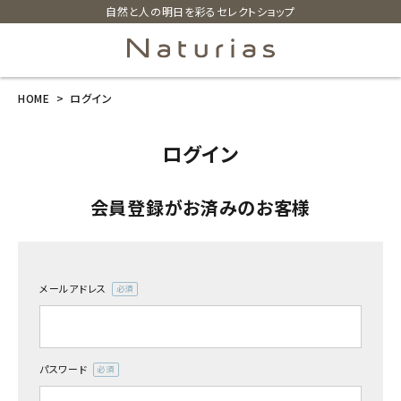
自然と人の明日を彩るセレクトショップ
HOME
ログイン
search
ログイン
ホーム
会員登録がお済みのお客様
新商品
カテゴリーから探す
メールアドレス
(必
美容・コスメ・香水
須)
衛生用品
パスワード
(必
須)
日用品雑貨