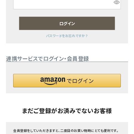
フェムケア
ログイン
インナー・下着・ナイトウェア
パスワードをお忘れですか？
キッズ・ベビー・マタニティ
連携サービスでログイン・会員登録
キッチン用品
フード・ドリンク
ブランド
定期購入
まだご登録がお済みでないお客様
オリジナルブランド
会員登録をしていただきますと、二度目のお買い物時にとても便利です。