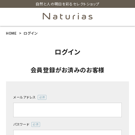
自然と人の明日を彩るセレクトショップ
HOME
ログイン
search
ログイン
ホーム
会員登録がお済みのお客様
新商品
カテゴリーから探す
メールアドレス
(必
美容・コスメ・香水
須)
衛生用品
パスワード
(必
須)
日用品雑貨