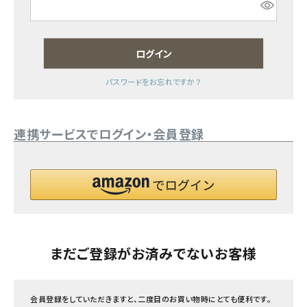
フェムケア
ログイン
インナー・下着・ナイトウェア
パスワードをお忘れですか？
キッズ・ベビー・マタニティ
連携サービスでログイン・会員登録
キッチン用品
フード・ドリンク
ブランド
定期購入
まだご登録がお済みでないお客様
オリジナルブランド
会員登録をしていただきますと、二度目のお買い物時にとても便利です。