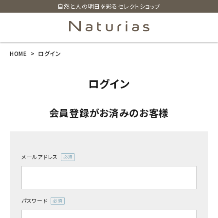
自然と人の明日を彩るセレクトショップ
HOME
ログイン
search
ログイン
ホーム
会員登録がお済みのお客様
新商品
カテゴリーから探す
メールアドレス
(必
美容・コスメ・香水
須)
衛生用品
パスワード
(必
須)
日用品雑貨