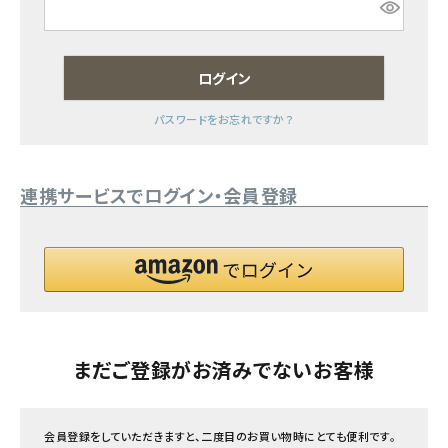
フェムケア
ログイン
インナー・下着・ナイトウェア
パスワードをお忘れですか？
キッズ・ベビー・マタニティ
連携サービスでログイン・会員登録
キッチン用品
フード・ドリンク
ブランド
定期購入
まだご登録がお済みでないお客様
オリジナルブランド
会員登録をしていただきますと、二度目のお買い物時にとても便利です。