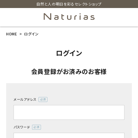
自然と人の明日を彩るセレクトショップ
HOME
ログイン
search
ログイン
ホーム
会員登録がお済みのお客様
新商品
カテゴリーから探す
メールアドレス
(必
美容・コスメ・香水
須)
衛生用品
パスワード
(必
須)
日用品雑貨