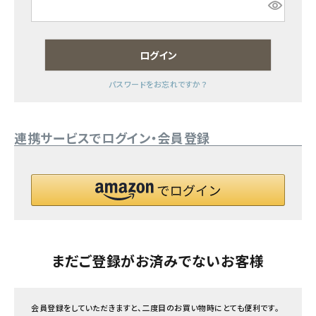
フェムケア
ログイン
インナー・下着・ナイトウェア
パスワードをお忘れですか？
キッズ・ベビー・マタニティ
連携サービスでログイン・会員登録
キッチン用品
フード・ドリンク
ブランド
定期購入
まだご登録がお済みでないお客様
オリジナルブランド
会員登録をしていただきますと、二度目のお買い物時にとても便利です。