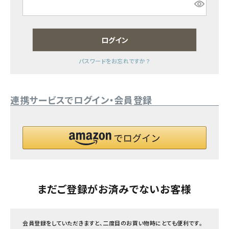
フェムケア
ログイン
インナー・下着・ナイトウェア
パスワードをお忘れですか？
キッズ・ベビー・マタニティ
連携サービスでログイン・会員登録
キッチン用品
フード・ドリンク
ブランド
定期購入
まだご登録がお済みでないお客様
オリジナルブランド
会員登録をしていただきますと、二度目のお買い物時にとても便利です。