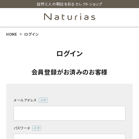
自然と人の明日を彩るセレクトショップ
HOME
ログイン
search
ログイン
ホーム
会員登録がお済みのお客様
新商品
カテゴリーから探す
メールアドレス
(必
美容・コスメ・香水
須)
衛生用品
パスワード
(必
須)
日用品雑貨