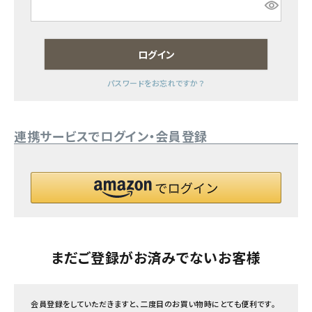
フェムケア
ログイン
インナー・下着・ナイトウェア
パスワードをお忘れですか？
キッズ・ベビー・マタニティ
連携サービスでログイン・会員登録
キッチン用品
フード・ドリンク
ブランド
定期購入
まだご登録がお済みでないお客様
オリジナルブランド
会員登録をしていただきますと、二度目のお買い物時にとても便利です。