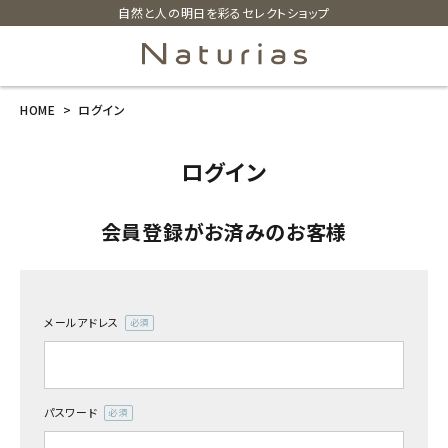
自然と人の明日を彩るセレクトショップ
HOME
ログイン
search
ログイン
ホーム
会員登録がお済みのお客様
新商品
カテゴリーから探す
メールアドレス
(必
美容・コスメ・香水
須)
衛生用品
パスワード
(必
須)
日用品雑貨