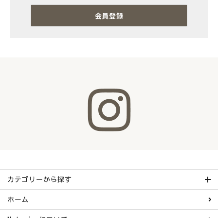
ナチュラムーン
会員登録
エコリュクス
エコメイト
ナチュラプラス
アルマウィン
アルモニベルツ
コラム・スタッフのおすすめ
ご利用ガイド等
カテゴリーから探す
ホーム
アカウント情報
ようこそ ゲスト 様