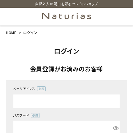
自然と人の明日を彩るセレクトショップ
HOME
ログイン
search
ログイン
ホーム
会員登録がお済みのお客様
新商品
カテゴリーから探す
メールアドレス
(必
須)
美容・コスメ・香水
パスワード
衛生用品
(必
須)
日用品雑貨