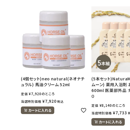
日用品雑貨
フェムケア
インナー・下着・ナイトウェア
キッズ・ベビー・マタニティ
キッチン用品
(4個セット)neo natural(ネオナチ
(5本セット)Natura
フード・ドリンク
ュラル) 馬油クリーム 52ml
ムーン) 薬用入浴剤
600ml 医薬部外品
¥
7,920
のところ
定価
０
ブランド
¥
7,920
当店特別価格
税込
¥
8,140
のところ
定価
カートに入れる
¥
7,733
定期購入
当店特別価格
カートに入れる
オリジナルブランド