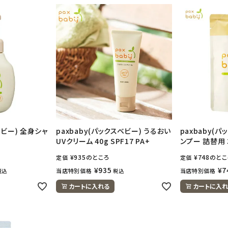
ベビー) 全身シャ
paxbaby(パックスベビー) うるおい
paxbaby(
UVクリーム 40g SPF17 PA+
ンプー 詰替用 3
¥
935
のところ
¥
748
のとこ
定価
定価
¥
935
¥
7
当店特別価格
当店特別価格
税込
税込
カートに入れる
カートに入れ