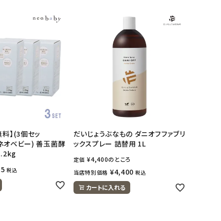
料】(3個セッ
だいじょうぶなもの ダニオフファブリ
y(ネオベビー) 善玉菌酵
ックスプレー 詰替用 1L
.2kg
¥
4,400
のところ
定価
55
税込
¥
4,400
当店特別価格
税込
カートに入れる