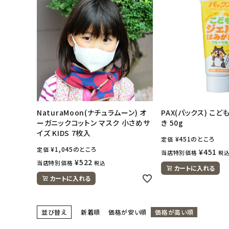
NaturaMoon(ナチュラムーン) オ
PAX(パックス) こ
ーガニックコットン マスク 小さめサ
き 50g
イズ KIDS 7枚入
¥
451
のところ
定価
¥
1,045
のところ
定価
¥
451
当店特別価格
税
¥
522
当店特別価格
税込
カートに入れる
カートに入れる
並び替え
新着順
価格が安い順
価格が高い順