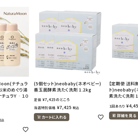
Moon(ナチュラ
(5個セット)neobaby(ネオベビー)
【定期便 送料無
 お米のめぐり湯
善玉菌酵素洗たく洗剤 1.2kg
ト)neobab
 ナチュラＹ‐１０
素洗たく洗剤 1
¥
7,425
のところ
定価
¥
4,4
１回あたり
¥
7,425
当店特別価格
税込
詳細を見る
カートに入れる
税込