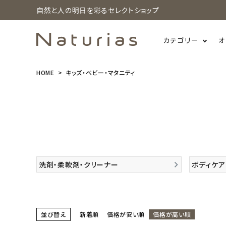
自然と人の明日を彩るセレクトショップ
カテゴリー
オ
HOME
キッズ・ベビー・マタニティ
search
ホーム
新商品
洗剤・柔軟剤・クリーナー
ボディケア
カテゴリーから探す
美容・コスメ・香水
並び替え
新着順
価格が安い順
価格が高い順
衛生用品