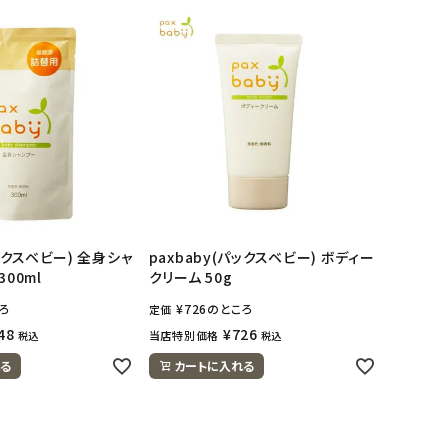
パックスベビー) 全身シャ
paxbaby(パックスベビー) ボディー
00ml
クリーム 50g
ろ
¥
726
のところ
定価
48
¥
726
当店特別価格
税込
税込
る
カートに入れる