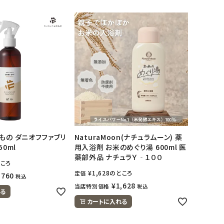
もの ダニオフファブリ
NaturaMoon(ナチュラムーン) 薬
50ml
用入浴剤 お米のめぐり湯 600ml 医
薬部外品 ナチュラＹ‐１００
ころ
¥
1,628
のところ
定価
,760
税込
¥
1,628
当店特別価格
税込
る
カートに入れる