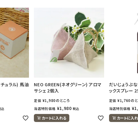
オナチュラル) 馬油
NEO GREEN(ネオグリーン) アロマ
だいじょうぶな
サシェ 2個入
ックスプレー 2
¥
1,980
のところ
¥
1,760
のと
定価
定価
¥
1,980
¥
1
当店特別価格
当店特別価格
税込
税込
カートに入れる
カートに入れ