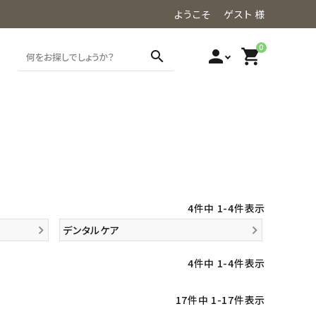
ようこそ ゲスト 様
0
person
shopping_cart
search
4
件中
1
-
4
件表示
デンタルケア
4
件中
1
-
4
件表示
17
件中
1
-
17
件表示