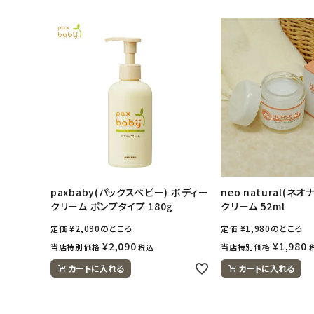
ナチュラムーン
エコリュクス
エコメイト
ナチュラプラス
アルマウィン
paxbaby(パックスベビー) ボディー
neo natural(ネ
クリーム ポンプタイプ 180g
クリーム 52ml
アルモニベルツ
¥
2,090
のところ
¥
1,980
のところ
定価
定価
コラム・スタッフのおすすめ
¥
2,090
¥
1,980
当店特別価格
当店特別価格
税込
カートに入れる
カートに入れる
ご利用ガイド等