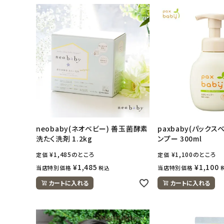
アカウント情報
ようこそ ゲスト 様
meeting_room
person
ログイン
会員登録
neobaby(ネオベビー) 善玉菌酵素
paxbaby(パックス
洗たく洗剤 1.2kg
ンプー 300ml
¥
1,485
のところ
¥
1,100
のところ
定価
定価
¥
1,485
¥
1,100
当店特別価格
当店特別価格
税込
カートに入れる
カートに入れる