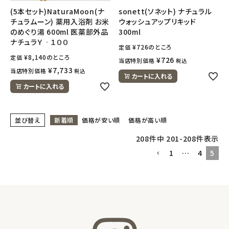
(5本セット)NaturaMoon(ナ
sonett(ソネット) ナチュラル
チュラムーン) 薬用入浴剤 お米
ウォッシュアップリキッド
のめぐり湯 600ml 医薬部外品
300ml
ナチュラＹ‐１００
¥
726
のところ
定価
¥
8,140
のところ
定価
¥
726
当店特別価格
税込
¥
7,733
当店特別価格
税込
カートに入れる
カートに入れる
並び替え
新着順
価格が安い順
価格が高い順
208
件中
201
-
208
件表示
1
…
4
5