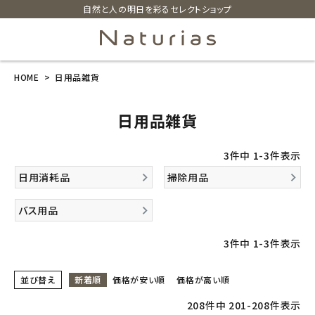
自然と人の明日を彩るセレクトショップ
HOME
日用品雑貨
search
日用品雑貨
ホーム
3
件中
1
-
3
件表示
新商品
日用消耗品
掃除用品
カテゴリーから探す
バス用品
美容・コスメ・香水
3
件中
1
-
3
件表示
衛生用品
並び替え
新着順
価格が安い順
価格が高い順
208
件中
201
-
208
件表示
日用品雑貨