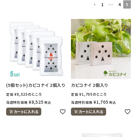
1
…
4
5
フェムケア
インナー・下着・ナイトウェア
キッズ・ベビー・マタニティ
キッチン用品
フード・ドリンク
(5個セット)カビコナイ 2個入り
カビコナイ 2個入り
ブランド
¥
8,525
のところ
¥
1,705
のところ
定価
定価
¥
8,525
¥
1,705
当店特別価格
当店特別価格
税込
税込
定期購入
カートに入れる
カートに入れる
オリジナルブランド