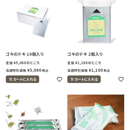
ナチュラムーン
エコリュクス
エコメイト
ナチュラプラス
ゴキのテキ 10個入り
ゴキのテキ 2個入り
アルマウィン
¥
5,060
のところ
¥
1,100
のところ
定価
定価
¥
5,060
¥
1,100
当店特別価格
当店特別価格
税込
税込
アルモニベルツ
カートに入れる
カートに入れる
コラム・スタッフのおすすめ
ご利用ガイド等
アカウント情報
ようこそ ゲスト 様