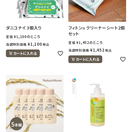
meeting_room
person
ログイン
会員登録
ダニコナイ 3個入り
フィトンα クリーナーシート2個
セット
¥
1,100
のところ
定価
¥
1,452
のところ
定価
¥
1,100
当店特別価格
税込
¥
1,452
当店特別価格
税込
カートに入れる
カートに入れる