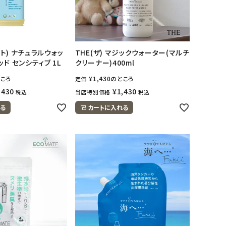
ット) ナチュラルウォッ
THE(ザ) マジックウォーター(マルチ
ド センシティブ 1L
クリーナー)400ml
ころ
¥
1,430
のところ
定価
,430
¥
1,430
当店特別価格
税込
税込
る
カートに入れる