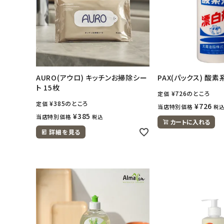
日用品雑貨
フェムケア
インナー・下着・ナイトウェア
AURO(アウロ) キッチンお掃除シー
PAX(パックス) 酸素
ト 15枚
キッズ・ベビー・マタニティ
¥
726
のところ
定価
¥
385
のところ
定価
¥
726
当店特別価格
税
¥
385
当店特別価格
税込
キッチン用品
カートに入れる
詳細を見る
フード・ドリンク
ブランド
定期購入
オリジナルブランド