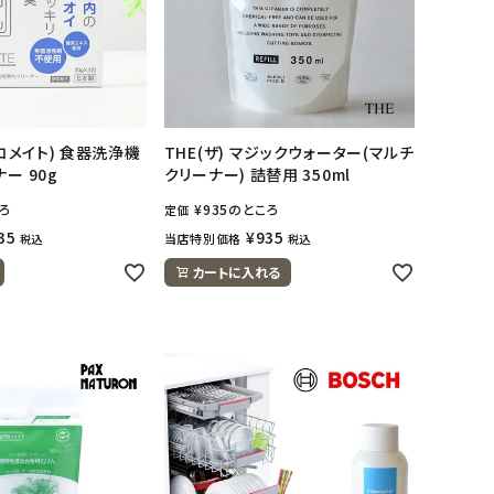
エコメイト) 食器洗浄機
THE(ザ) マジックウォーター(マルチ
ー 90g
クリーナー) 詰替用 350ml
ろ
¥
935
のところ
定価
35
¥
935
当店特別価格
税込
税込
カートに入れる