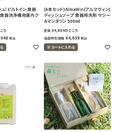
シュ）ビルトイン 食器
(6本セット)AlmaWin(アルマウィン)
 食器洗浄機用庫内ク
ディッシュソープ 食器用洗剤 サジー
＆マンダリン 500ml
ころ
¥
4,884
のところ
定価
,048
¥
4,639
当店特別価格
税込
税込
る
カートに入れる