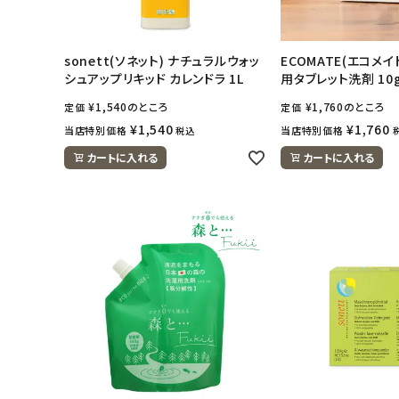
sonett(ソネット) ナチュラルウォッ
ECOMATE(エコメ
シュアップリキッド カレンドラ 1L
用タブレット洗剤 10
¥
1,540
のところ
¥
1,760
のところ
定価
定価
¥
1,540
¥
1,760
当店特別価格
当店特別価格
税込
カートに入れる
カートに入れる