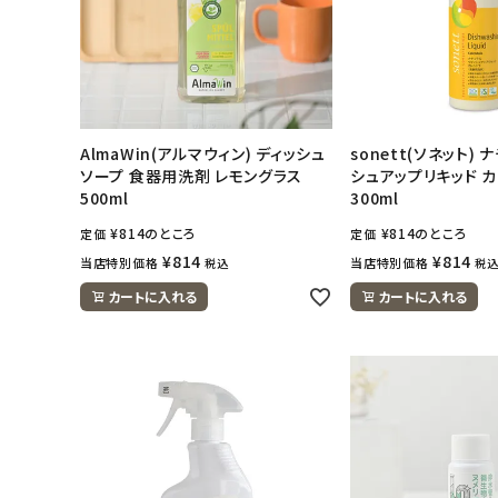
ナチュラムーン
エコリュクス
AlmaWin(アルマウィン) ディッシュ
sonett(ソネット)
エコメイト
ソープ 食器用洗剤 レモングラス
シュアップリキッド 
500ml
300ml
ナチュラプラス
¥
814
のところ
¥
814
のところ
定価
定価
¥
814
¥
814
当店特別価格
当店特別価格
税込
税
アルマウィン
カートに入れる
カートに入れる
アルモニベルツ
コラム・スタッフのおすすめ
ご利用ガイド等