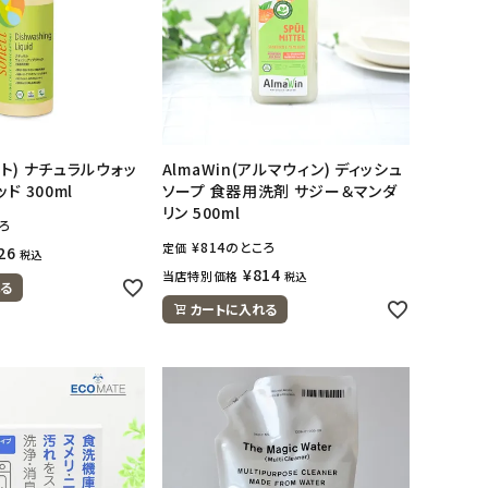
ット) ナチュラルウォッ
AlmaWin(アルマウィン) ディッシュ
ド 300ml
ソープ 食器用洗剤 サジー＆マンダ
リン 500ml
ろ
¥
814
のところ
定価
26
税込
¥
814
当店特別価格
税込
る
カートに入れる