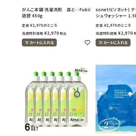
がんこ本舗 洗濯洗剤 森と…Fukii
sonett(ソネット)
詰替 450g
シュウォッシャー 1.5
¥
2,970
のところ
¥
2,970
のところ
定価
定価
¥
2,970
¥
2,970
当店特別価格
当店特別価格
税込
カートに入れる
カートに入れる