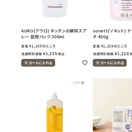
AURO(アウロ) キッチンお掃除スプ
sonett(ソネット)
レー 詰替パック 300ml
チ 450g
¥
1,155
のところ
¥
1,210
のところ
定価
定価
¥
1,155
¥
1,210
当店特別価格
当店特別価格
税込
カートに入れる
カートに入れる