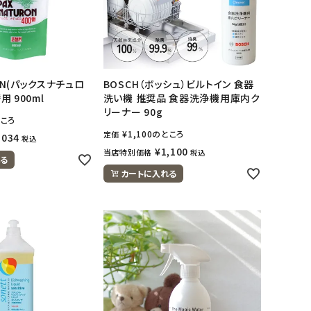
RON(パックスナチュロ
BOSCH（ボッシュ）ビルトイン 食器
用 900ml
洗い機 推奨品 食器洗浄機用庫内ク
リーナー 90g
ころ
¥
1,100
のところ
定価
,034
税込
¥
1,100
当店特別価格
税込
る
カートに入れる