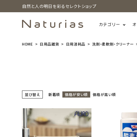
自然と人の明日を彩るセレクトショップ
カテゴリー
オ
HOME
日用品雑貨
日用消耗品
洗剤・柔軟剤・クリーナー
search
ホーム
新商品
並び替え
新着順
価格が安い順
価格が高い順
カテゴリーから探す
美容・コスメ・香水
衛生用品