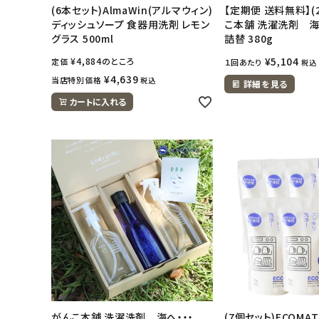
(6本セット)AlmaWin(アルマウィン)
【定期便 送料無料】(
ディッシュソープ 食器用洗剤 レモン
こ本舗 洗濯洗剤 海へ 
グラス 500ml
詰替 380g
¥
5,104
¥
4,884
のところ
定価
１回あたり
税込
¥
4,639
当店特別価格
税込
詳細を見る
カートに入れる
がんこ本舗 洗濯洗剤 海へ・・・
(7個セット)ECOMA