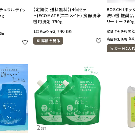
 ナチュラルディッ
【定期便 送料無料】(4個セッ
BOSCH（ボッ
kg
ト)ECOMATE(エコメイト) 食器洗浄
洗い機 推奨品
機用洗剤 750g
リーナー 360g
¥
3,740
¥
4,048
のと
定価
１回あたり
税込
税込
¥
4
当店特別価格
詳細を見る
カートに入れ