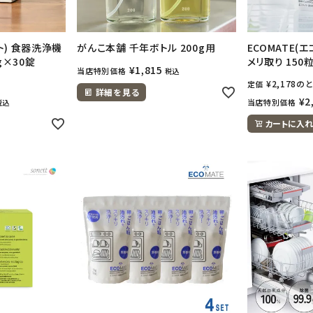
イト) 食器洗浄機
がんこ本舗 千年ボトル 200g用
ECOMATE(
g×30錠
メリ取り 150
¥
1,815
当店特別価格
税込
¥
2,178
のと
定価
詳細を見る
¥
2
当店特別価格
税込
カートに入れ