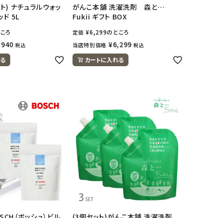
ット) ナチュラルウォッ
がんこ本舗 洗濯洗剤 森と…
ド 5L
Fukii ギフト BOX
ころ
¥
6,299
のところ
定価
,940
¥
6,299
当店特別価格
税込
税込
る
カートに入れる
OSCH（ボッシュ）ビル
(3個セット)がんこ本舗 洗濯洗剤