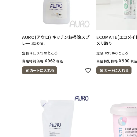
アカウント情報
ようこそ ゲスト 様
meeting_room
person
ログイン
会員登録
AURO(アウロ) キッチンお掃除スプ
ECOMATE(エコメイ
レー 350ml
メリ取り
¥
1,375
のところ
¥
990
のところ
定価
定価
¥
962
¥
990
当店特別価格
当店特別価格
税込
税
カートに入れる
カートに入れる