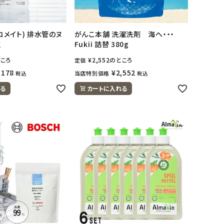
エコメイト) 排水管のヌ
がんこ本舗 洗濯洗剤 海へ・・・
粒
Fukii 詰替 380g
ころ
¥
2,552
のところ
定価
,178
¥
2,552
当店特別価格
税込
税込
る
カートに入れる