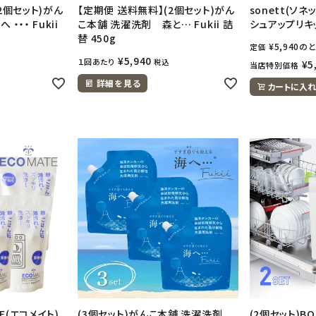
2個セット)がん
【定期便 送料無料】(2個セット)がん
sonett(ソネ
・・・ Fukii
こ本舗 洗濯洗剤 森と… Fukii 詰
シュアップリキッ
替 450g
¥
5,940
のと
定価
¥
5,940
１回あたり
税込
¥
5
当店特別価格
詳細を見る
カートに入れ
TE(エコメイト)
(3個セット)がんこ本舗 洗濯洗剤
(2個セット)B