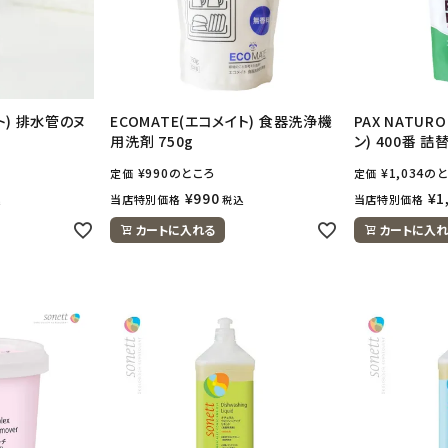
ト) 排水管のヌ
ECOMATE(エコメイト) 食器洗浄機
PAX NATU
用洗剤 750g
ン) 400番 詰替
¥
990
のところ
¥
1,034
のと
定価
定価
¥
990
¥
1
当店特別価格
当店特別価格
込
税込
カートに入れる
カートに入れ