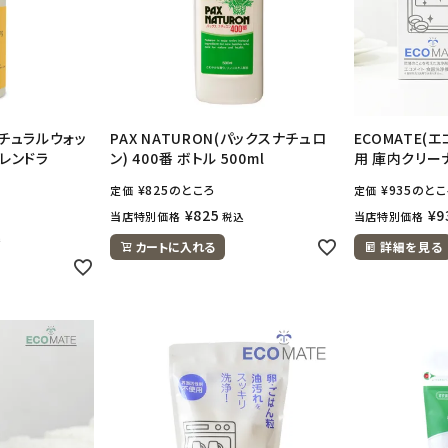
 ナチュラルウォッ
PAX NATURON(パックスナチュロ
ECOMATE(
カレンドラ
ン) 400番 ボトル 500ml
用 庫内クリーナ
¥
825
のところ
¥
935
のとこ
定価
定価
¥
825
¥
9
当店特別価格
当店特別価格
税込
込
カートに入れる
詳細を見る