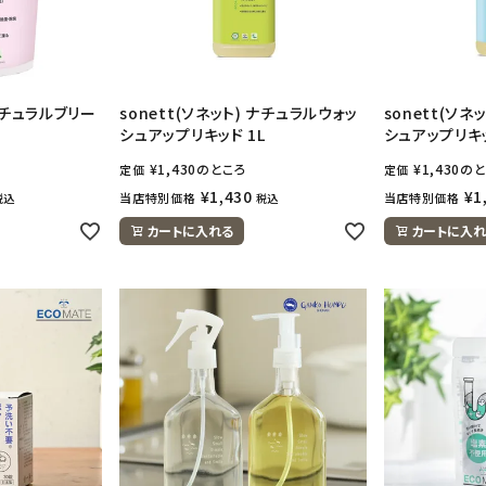
 ナチュラルブリー
sonett(ソネット) ナチュラルウォッ
sonett(ソネ
シュアップリキッド 1L
シュアップリキッ
¥
1,430
のところ
¥
1,430
のと
定価
定価
¥
1,430
¥
1
当店特別価格
当店特別価格
税込
税込
カートに入れる
カートに入れ