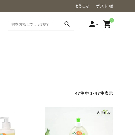
ようこそ ゲスト 様
0
person
shopping_cart
search
47
件中
1
-
47
件表示