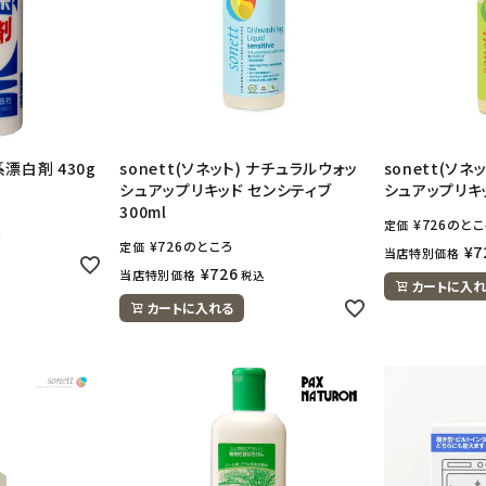
系漂白剤 430g
sonett(ソネット) ナチュラルウォッ
sonett(ソネ
シュアップリキッド センシティブ
シュアップリキッ
300ml
¥
726
のとこ
定価
込
¥
726
のところ
定価
¥
7
当店特別価格
¥
726
当店特別価格
税込
カートに入れ
カートに入れる