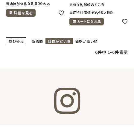
¥
8,800
当店特別価格
税込
¥
9,900
のところ
定価
¥
9,405
当店特別価格
詳細を見る
税込
meeting_room
person
ログイン
会員登録
カートに入れる
並び替え
新着順
価格が安い順
価格が高い順
6
件中
1
-
6
件表示