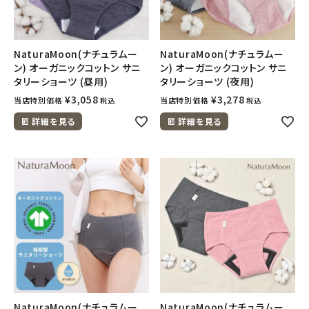
フェムケア
NaturaMoon(ナチュラムー
NaturaMoon(ナチュラムー
ン) オーガニックコットン サニ
ン) オーガニックコットン サニ
インナー・下着・ナイトウェア
タリーショーツ (昼用)
タリーショーツ (夜用)
¥
3,058
¥
3,278
当店特別価格
当店特別価格
税込
税込
キッズ・ベビー・マタニティ
詳細を見る
詳細を見る
キッチン用品
フード・ドリンク
ブランド
定期購入
オリジナルブランド
NaturaMoon(ナチュラムー
NaturaMoon(ナチュラムー