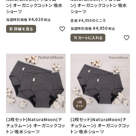
ナチュラムーン
ン) オーガニックコットン 吸水
ン) オーガニックコットン 吸水
ショーツ
ショーツ
エコリュクス
¥
4,620
当店特別価格
税込
¥
4,950
のところ
定価
¥
4,950
当店特別価格
詳細を見る
税込
エコメイト
カートに入れる
ナチュラプラス
アルマウィン
アルモニベルツ
コラム・スタッフのおすすめ
ご利用ガイド等
(2枚セット)NaturaMoon(ナ
(2枚セット)NaturaMoon(ナ
チュラムーン) オーガニックコッ
チュラムーン) オーガニックコッ
アカウント情報
トン 吸水ショーツ
トン 吸水ショーツ
ようこそ ゲスト 様