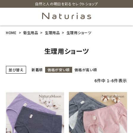
自然と人の明日を彩るセレクトショップ
HOME
衛生用品
生理用品
生理用ショーツ
search
生理用ショーツ
ホーム
並び替え
新着順
価格が安い順
価格が高い順
新商品
6
件中
1
-
6
件表示
カテゴリーから探す
美容・コスメ・香水
衛生用品
日用品雑貨