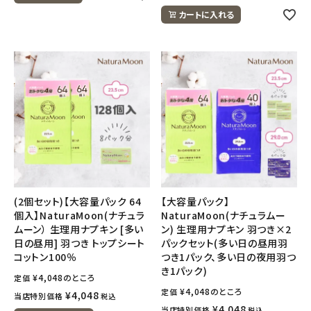
カートに入れる
(2個セット)【大容量パック 64
【大容量パック】
個入】NaturaMoon(ナチュラ
NaturaMoon(ナチュラムー
ムーン） 生理用ナプキン [多い
ン) 生理用ナプキン 羽つき×2
日の昼用] 羽つき トップシート
パックセット(多い日の昼用羽
コットン100％
つき1パック、多い日の夜用羽つ
き1パック)
¥
4,048
のところ
定価
¥
4,048
のところ
定価
¥
4,048
当店特別価格
税込
¥
4,048
当店特別価格
税込