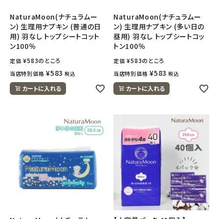
NaturaMoon(ナチュラムー
NaturaMoon(ナチュラムー
meeting_room
person
ログイン
会員登録
ン) 生理用ナプキン (普通の日
ン) 生理用ナプキン (多い日の
用) 羽なし トップシートコット
昼用) 羽なし トップシートコッ
ン100％
トン100％
¥
583
のところ
¥
583
のところ
定価
定価
¥
583
¥
583
当店特別価格
当店特別価格
税込
税込
カートに入れる
カートに入れる