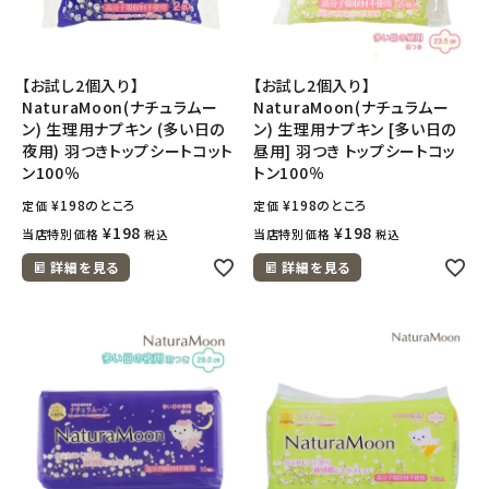
フェムケア
【お試し2個入り】
【お試し2個入り】
NaturaMoon(ナチュラムー
NaturaMoon(ナチュラムー
インナー・下着・ナイトウェア
ン) 生理用ナプキン (多い日の
ン) 生理用ナプキン [多い日の
夜用) 羽つきトップシートコット
昼用] 羽つき トップシートコッ
キッズ・ベビー・マタニティ
ン100％
トン100％
¥
198
のところ
¥
198
のところ
定価
定価
キッチン用品
¥
198
¥
198
当店特別価格
当店特別価格
税込
税込
詳細を見る
詳細を見る
フード・ドリンク
ブランド
定期購入
オリジナルブランド