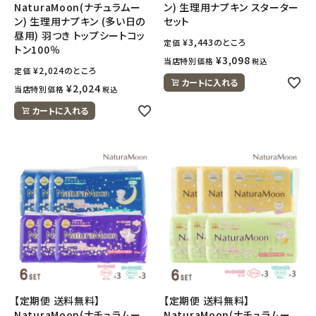
NaturaMoon(ナチュラムー
ン) 生理用ナプキン スターター
ン) 生理用ナプキン (多い日の
セット
昼用) 羽つき トップシートコッ
¥
3,443
のところ
定価
トン100％
¥
3,098
当店特別価格
税込
¥
2,024
のところ
定価
カートに入れる
¥
2,024
当店特別価格
税込
カートに入れる
【定期便 送料無料】
【定期便 送料無料】
NaturaMoon(ナチュラムー
NaturaMoon(ナチュラムー