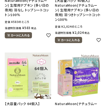
NaturaMoon(ナチュラムー
【大容量パック 40個入】
ン) 生理用ナプキン (多い日の
NaturaMoon(ナチュラムー
夜用) 羽なし トップシートコッ
ン) 生理用ナプキン (多い日の
トン100％
夜用) 羽つきトップシートコット
ン100％
¥
583
のところ
定価
¥
2,024
のところ
定価
¥
583
当店特別価格
税込
¥
2,024
当店特別価格
税込
カートに入れる
カートに入れる
【大容量パック 64個入】
NaturaMoon(ナチュラムー