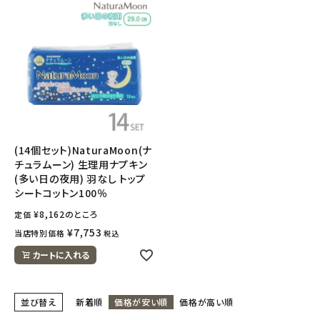
(14個セット)NaturaMoon(ナ
チュラムーン) 生理用ナプキン
(多い日の夜用) 羽なし トップ
シートコットン100％
¥
8,162
のところ
定価
¥
7,753
当店特別価格
税込
カートに入れる
並び替え
新着順
価格が安い順
価格が高い順