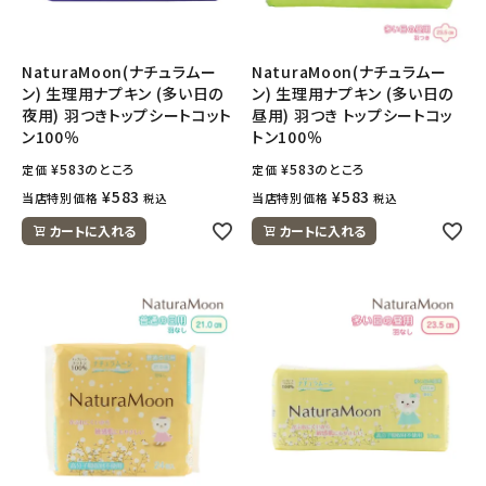
ナチュラムーン
エコリュクス
NaturaMoon(ナチュラムー
NaturaMoon(ナチュラムー
ン) 生理用ナプキン (多い日の
ン) 生理用ナプキン (多い日の
夜用) 羽つきトップシートコット
昼用) 羽つき トップシートコッ
エコメイト
ン100％
トン100％
¥
583
のところ
¥
583
のところ
定価
定価
ナチュラプラス
¥
583
¥
583
当店特別価格
当店特別価格
税込
税込
アルマウィン
カートに入れる
カートに入れる
アルモニベルツ
コラム・スタッフのおすすめ
ご利用ガイド等
アカウント情報
ようこそ ゲスト 様