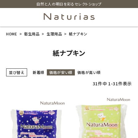
自然と人の明日を彩るセレクトショップ
HOME
衛生用品
生理用品
紙ナプキン
search
紙ナプキン
ホーム
並び替え
新着順
価格が安い順
価格が高い順
新商品
31
件中
1
-
31
件表示
カテゴリーから探す
美容・コスメ・香水
衛生用品
日用品雑貨