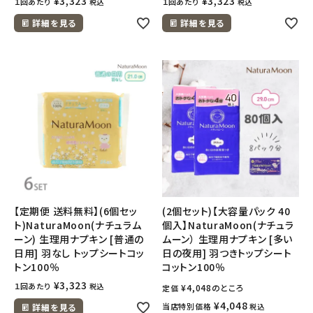
¥
3,323
¥
3,323
１回あたり
１回あたり
税込
税込
詳細を見る
詳細を見る
【定期便 送料無料】(6個セッ
(2個セット)【大容量パック 40
ト)NaturaMoon(ナチュラム
個入】NaturaMoon(ナチュラ
ーン) 生理用ナプキン [普通の
ムーン） 生理用ナプキン [多い
日用] 羽なし トップシートコッ
日の夜用] 羽つきトップシート
トン100％
コットン100％
¥
3,323
１回あたり
税込
¥
4,048
のところ
定価
¥
4,048
当店特別価格
詳細を見る
税込