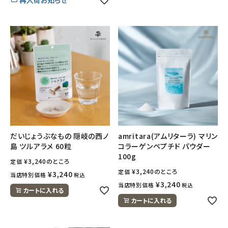
だいじょうぶなもの 隠岐の西ノ
amritara(アムリターラ) マリン
島 ツルアラメ 60粒
コラーゲンペプチド パウダー
100g
¥
3,240
のところ
定価
¥
3,240
のところ
定価
¥
3,240
当店特別価格
税込
¥
3,240
当店特別価格
税込
カートに入れる
カートに入れる