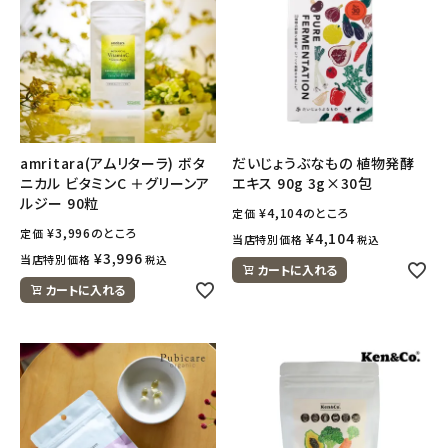
amritara(アムリターラ) ボタ
だいじょうぶなもの 植物発酵
ニカル ビタミンC ＋グリーンア
エキス 90g 3g×30包
ルジー 90粒
¥
4,104
のところ
定価
¥
3,996
のところ
定価
¥
4,104
当店特別価格
税込
¥
3,996
当店特別価格
税込
カートに入れる
カートに入れる