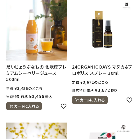
だいじょうぶなもの 北欧産プレ
24ORGANIC DAYS マヌカ＆プ
ミアムシーベリージュース
ロポリス スプレー 30ml
500ml
¥
3,672
のところ
定価
¥
3,456
のところ
定価
¥
3,672
当店特別価格
税込
¥
3,456
当店特別価格
税込
カートに入れる
カートに入れる