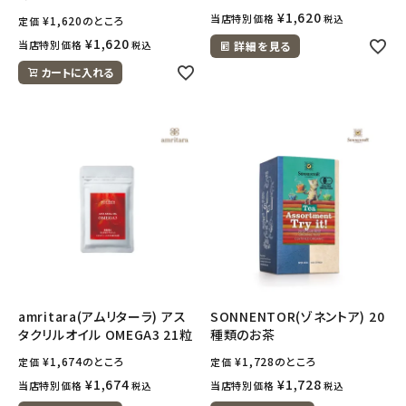
¥
1,620
当店特別価格
税込
¥
1,620
のところ
定価
¥
1,620
当店特別価格
税込
詳細を見る
カートに入れる
amritara(アムリターラ) アス
SONNENTOR(ゾネントア) 20
タクリルオイル OMEGA3 21粒
種類のお茶
¥
1,674
のところ
¥
1,728
のところ
定価
定価
¥
1,674
¥
1,728
当店特別価格
当店特別価格
税込
税込