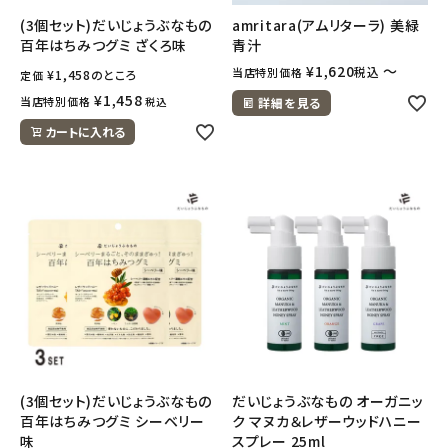
(3個セット)だいじょうぶなもの
amritara(アムリターラ) 美緑
百年はちみつグミ ざくろ味
青汁
¥
1,620
〜
税込
当店特別価格
¥
1,458
のところ
定価
¥
1,458
当店特別価格
税込
詳細を見る
カートに入れる
(3個セット)だいじょうぶなもの
だいじょうぶなもの オーガニッ
百年はちみつグミ シーベリー
ク マヌカ＆レザーウッドハニー
味
スプレー 25ml