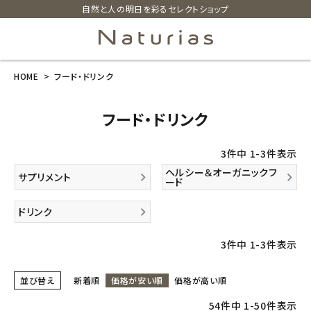
自然と人の明日を彩るセレクトショップ
HOME
フード・ドリンク
search
フード・ドリンク
ホーム
3
件中
1
-
3
件表示
新商品
ヘルシー＆オーガニックフ
サプリメント
ード
カテゴリーから探す
ドリンク
美容・コスメ・香水
3
件中
1
-
3
件表示
衛生用品
並び替え
新着順
価格が安い順
価格が高い順
54
件中
1
-
50
件表示
日用品雑貨