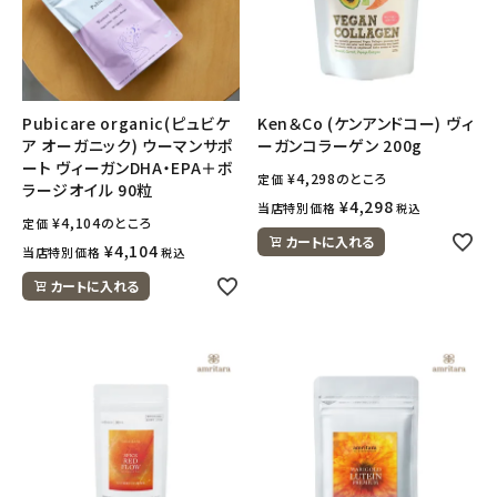
Pubicare organic(ピュビケ
Ken＆Co (ケンアンドコー) ヴィ
ア オーガニック) ウーマンサポ
ーガンコラーゲン 200g
ート ヴィーガンDHA・EPA＋ボ
¥
4,298
のところ
定価
ラージオイル 90粒
¥
4,298
当店特別価格
税込
¥
4,104
のところ
定価
カートに入れる
¥
4,104
当店特別価格
税込
カートに入れる