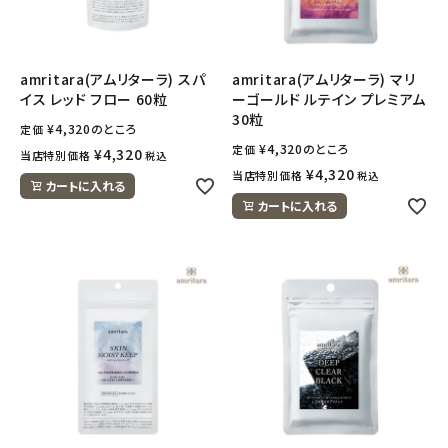
amritara(アムリターラ) スパ
amritara(アムリターラ) マリ
イス レッド フロー 60粒
ーゴールド ルテイン プレミアム
30粒
¥
4,320
のところ
定価
¥
4,320
のところ
定価
¥
4,320
当店特別価格
税込
¥
4,320
当店特別価格
税込
カートに入れる
カートに入れる