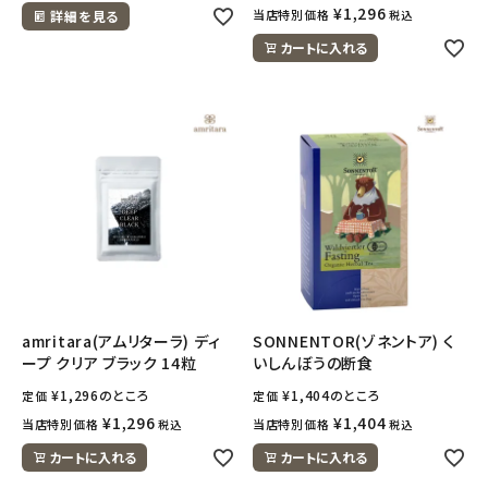
¥
1,296
当店特別価格
詳細を見る
税込
カートに入れる
amritara(アムリターラ) ディ
SONNENTOR(ゾネントア) く
ープ クリア ブラック 14粒
いしんぼうの断食
¥
1,296
のところ
¥
1,404
のところ
定価
定価
¥
1,296
¥
1,404
当店特別価格
当店特別価格
税込
税込
カートに入れる
カートに入れる