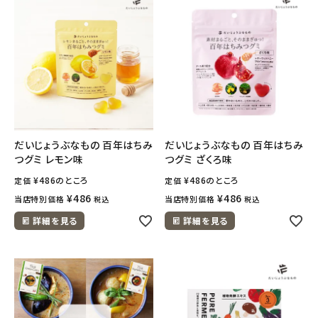
meeting_room
person
ログイン
会員登録
だいじょうぶなもの 百年はちみ
だいじょうぶなもの 百年はちみ
つグミ レモン味
つグミ ざくろ味
¥
486
のところ
¥
486
のところ
定価
定価
¥
486
¥
486
当店特別価格
当店特別価格
税込
税込
詳細を見る
詳細を見る