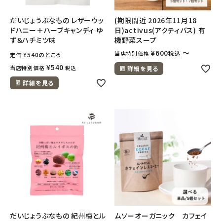
だいじょうぶなもの レザーウッ
(期限間近 2026年11月18
ドハニー＋ハーブキャンディ ゆ
日)activus(アクティバス) 有
ず＆ハチミツ味
機野菜スープ
¥
600
〜
税込
当店特別価格
¥
540
のところ
定価
¥
540
当店特別価格
税込
詳細を見る
詳細を見る
だいじょうぶなもの 紀州梅とル
ムソーオーガニック カフェイ