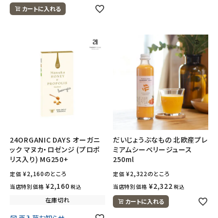
カートに入れる
24ORGANIC DAYS オーガニ
だいじょうぶなもの 北欧産プレ
ック マヌカ・ロゼンジ (プロポ
ミアムシーベリージュース
リス入り) MG250+
250ml
¥
2,160
のところ
¥
2,322
のところ
定価
定価
¥
2,160
¥
2,322
当店特別価格
当店特別価格
税込
税込
在庫切れ
カートに入れる
再入荷お知らせ