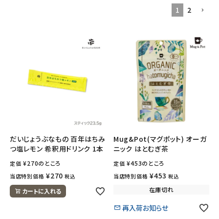
1
2
フェムケア
インナー・下着・ナイトウェア
キッズ・ベビー・マタニティ
キッチン用品
フード・ドリンク
だいじょうぶなもの 百年はちみ
Mug&Pot(マグポット) オーガ
つ塩レモン 希釈用ドリンク 1本
ニック はとむぎ茶
ブランド
¥
270
のところ
¥
453
のところ
定価
定価
定期購入
¥
270
¥
453
当店特別価格
当店特別価格
税込
税込
在庫切れ
カートに入れる
オリジナルブランド
再入荷お知らせ