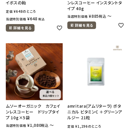
イボスの飴
ンレスコーヒー インスタントタ
イプ 40g
¥
648
のところ
定価
¥
885
〜
税込
当店特別価格
¥
648
当店特別価格
税込
詳細を見る
詳細を見る
ムソーオーガニック カフェイ
amritara(アムリターラ) ボタ
ンレスコーヒー ドリップタイ
ニカル ビタミンC ＋グリーンア
プ 10g×5袋
ルジー 21粒
¥
1,080
〜
税込
当店特別価格
¥
1,296
のところ
定価