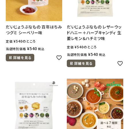
だいじょうぶなもの 百年はちみ
だいじょうぶなもの レザーウッ
つグミ シーベリー味
ドハニー＋ハーブキャンディ 生
姜レモン＆ハチミツ味
¥
540
のところ
定価
¥
540
のところ
定価
¥
540
当店特別価格
税込
¥
540
当店特別価格
税込
詳細を見る
詳細を見る