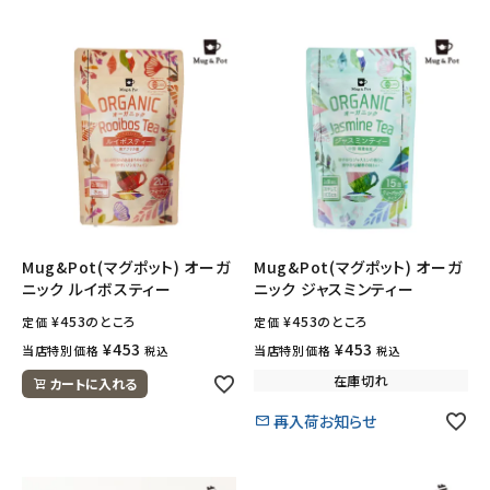
ナチュラムーン
エコリュクス
エコメイト
ナチュラプラス
アルマウィン
Mug&Pot(マグポット) オーガ
Mug&Pot(マグポット) オーガ
ニック ルイボスティー
ニック ジャスミンティー
アルモニベルツ
¥
453
のところ
¥
453
のところ
定価
定価
コラム・スタッフのおすすめ
¥
453
¥
453
当店特別価格
当店特別価格
税込
税込
在庫切れ
カートに入れる
ご利用ガイド等
再入荷お知らせ
アカウント情報
ようこそ ゲスト 様