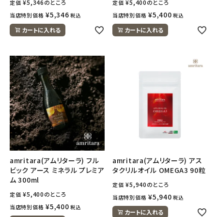
¥
5,346
のところ
¥
5,400
のところ
定価
定価
¥
5,346
¥
5,400
当店特別価格
当店特別価格
税込
税込
カートに入れる
カートに入れる
amritara(アムリターラ) フル
amritara(アムリターラ) アス
ビック アース ミネラル プレミア
タクリルオイル OMEGA3 90粒
ム 300ml
¥
5,940
のところ
定価
¥
5,400
のところ
定価
¥
5,940
当店特別価格
税込
¥
5,400
当店特別価格
税込
カートに入れる