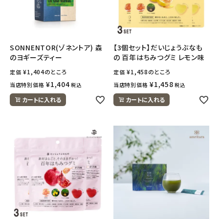
SONNENTOR(ゾネントア) 森
【3個セット】だいじょうぶなも
のヨギーズティー
の 百年はちみつグミ レモン味
¥
1,404
のところ
¥
1,458
のところ
定価
定価
¥
1,404
¥
1,458
当店特別価格
当店特別価格
税込
税込
カートに入れる
カートに入れる