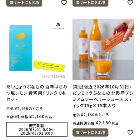
カートに入れる
カートに入れる
だいじょうぶなもの 百年はちみ
(期限間近 2026年10月31日)
つ塩レモン 希釈用ドリンク 8本
だいじょうぶなもの 北欧産プレ
セット
ミアムシーベリージュース ステ
ィック15g×15本入り
¥
2,160
のところ
定価
¥
2,160
のところ
定価
¥
2,160
当店特別価格
税込
¥
2,160
当店特別価格
税込
販売期間
2026/08/01 0:00
〜
カートに入れる
2026/09/01 9:00