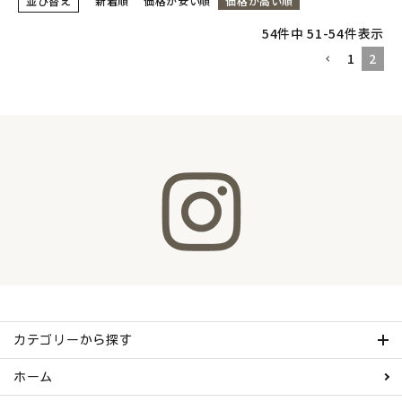
並び替え
新着順
価格が安い順
価格が高い順
54
件中
51
-
54
件表示
meeting_room
person
ログイン
会員登録
1
2
カテゴリーから探す
ホーム