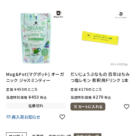
ナチュラムーン
エコリュクス
エコメイト
ナチュラプラス
アルマウィン
Mug&Pot(マグポット) オーガ
だいじょうぶなもの 百年はちみ
ニック ジャスミンティー
つ塩レモン 希釈用ドリンク 1本
アルモニベルツ
¥
453
のところ
¥
270
のところ
定価
定価
コラム・スタッフのおすすめ
¥
453
¥
270
当店特別価格
当店特別価格
税込
税込
在庫切れ
カートに入れる
ご利用ガイド等
再入荷お知らせ
アカウント情報
ようこそ ゲスト 様