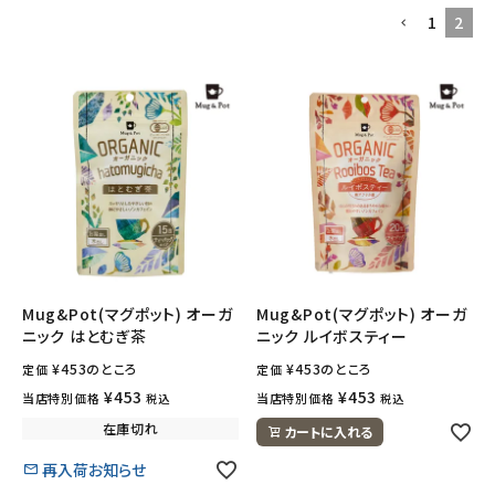
1
2
フェムケア
インナー・下着・ナイトウェア
キッズ・ベビー・マタニティ
キッチン用品
フード・ドリンク
Mug&Pot(マグポット) オーガ
Mug&Pot(マグポット) オーガ
ニック はとむぎ茶
ニック ルイボスティー
ブランド
¥
453
のところ
¥
453
のところ
定価
定価
定期購入
¥
453
¥
453
当店特別価格
当店特別価格
税込
税込
在庫切れ
カートに入れる
オリジナルブランド
再入荷お知らせ