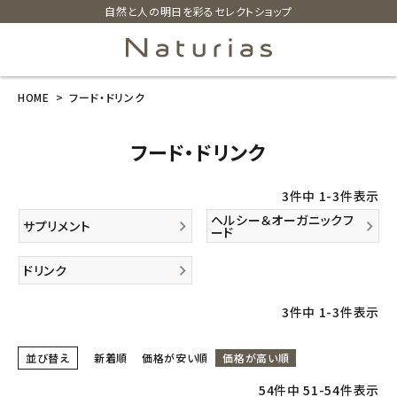
自然と人の明日を彩るセレクトショップ
HOME
フード・ドリンク
search
フード・ドリンク
ホーム
3
件中
1
-
3
件表示
新商品
ヘルシー＆オーガニックフ
サプリメント
ード
カテゴリーから探す
ドリンク
美容・コスメ・香水
3
件中
1
-
3
件表示
衛生用品
並び替え
新着順
価格が安い順
価格が高い順
54
件中
51
-
54
件表示
日用品雑貨