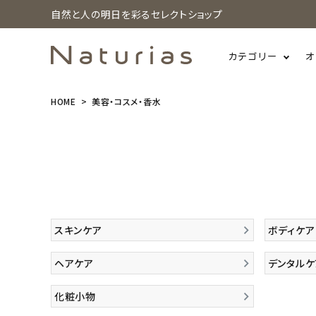
自然と人の明日を彩るセレクトショップ
カテゴリー
オ
HOME
美容・コスメ・香水
search
ホーム
新商品
スキンケア
ボディケア
カテゴリーから探す
ヘアケア
デンタルケ
美容・コスメ・香水
化粧小物
衛生用品