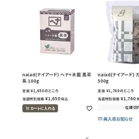
naiad(ナイアード) ヘナ+木藍 黒茶
naiad(ナイアード)
系 100g
500g
¥
1,650
のところ
¥
1,760
のところ
定価
定価
¥
1,650
¥
1,760
当店特別価格
当店特別価格
税込
在庫切
カートに入れる
再入荷お知らせ