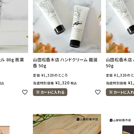
ル 80g 医薬
山田松香木店 ハンドクリーム 龍涎
山田松香木店 
香 50g
50g
¥
1,320
のところ
¥
1,320
のと
定価
定価
¥
1,320
¥
1
当店特別価格
当店特別価格
税込
税込
カートに入れる
カートに入れ