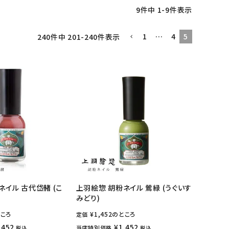
9
件中
1
-
9
件表示
1
…
4
5
240
件中
201
-
240
件表示
ネイル 古代岱赭 (こ
上羽絵惣 胡粉ネイル 鶯緑 (うぐいす
みどり)
ころ
¥
1,452
のところ
定価
,452
¥
1,452
当店特別価格
税込
税込