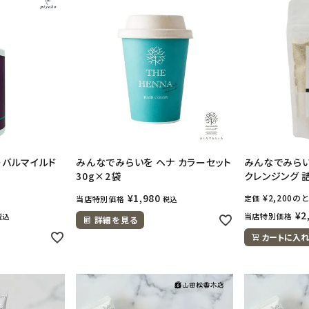
ハーバルマイルド
みんなでみらいを ヘナ カラーセット
みんなでみら
30g×2袋
クレンジング 詰
¥
1,980
¥
2,200
のと
定価
当店特別価格
税込
¥
2
当店特別価格
税込
詳細を見る
カートに入れ