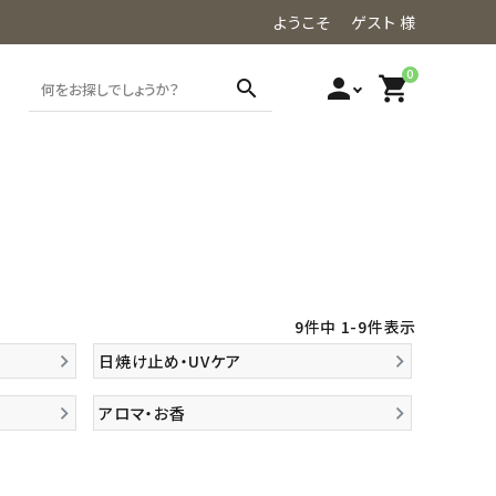
ようこそ ゲスト 様
0
person
shopping_cart
search
9
件中
1
-
9
件表示
日焼け止め・UVケア
アロマ・お香