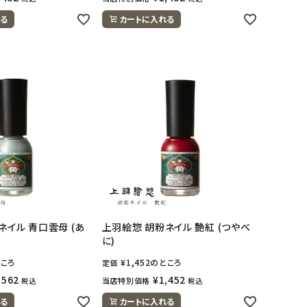
る
カートに入れる
ネイル 青口雲母 (あ
上羽絵惣 胡粉ネイル 艶紅 (つやべ
に)
ころ
¥
1,452
のところ
定価
,562
¥
1,452
当店特別価格
税込
税込
る
カートに入れる