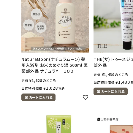
NaturaMoon(ナチュラムーン) 薬
THE(ザ) トゥースジェ
用入浴剤 お米のめぐり湯 600ml 医
部外品
薬部外品 ナチュラＹ‐１００
¥
1,430
のところ
定価
¥
1,628
のところ
定価
¥
1,430
当店特別価格
¥
1,628
当店特別価格
税込
カートに入れる
カートに入れる