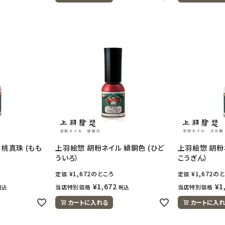
桃真珠 (もも
上羽絵惣 胡粉ネイル 緋銅色 (ひど
上羽絵惣 胡粉
ういろ）
こうぎん）
¥
1,672
のところ
¥
1,672
のと
定価
定価
¥
1,672
¥
1
当店特別価格
当店特別価格
税込
税込
カートに入れる
カートに入れ