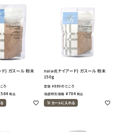
アード) ガスール 粉末
naiad(ナイアード) ガスール 粉末
150g
ころ
¥
880
のところ
定価
,584
¥
704
当店特別価格
税込
税込
る
カートに入れる