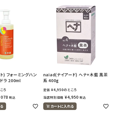
ネット) フォーミングハン
naiad(ナイアード) ヘナ+木藍 黒茶
ラ 200ml
系 400g
ころ
¥
4,950
のところ
定価
,078
¥
4,950
当店特別価格
税込
税込
る
カートに入れる