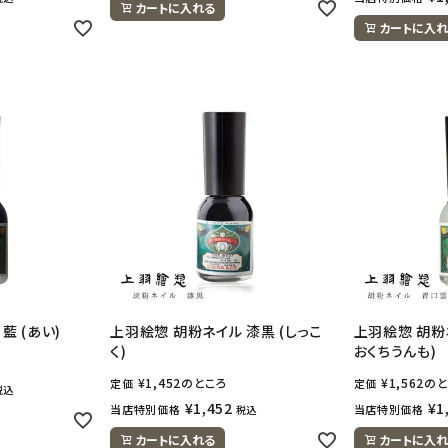
カートに入れる
カートに入れ
藍 (あい)
上羽絵惣 胡粉ネイル 漆黒 (しっこ
上羽絵惣 胡粉
く)
おくちうんも)
¥
1,452
のところ
¥
1,562
のと
定価
定価
税込
¥
1,452
¥
1
当店特別価格
当店特別価格
税込
カートに入れる
カートに入れ