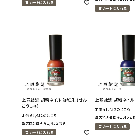
カートに入れる
カートに入れる
ナチュラムーン
エコリュクス
エコメイト
ナチュラプラス
アルマウィン
アルモニベルツ
上羽絵惣 胡粉ネイル 鮮紅朱 (せん
上羽絵惣 胡粉ネイル 
コラム・スタッフのおすすめ
こうしゅ)
¥
1,452
のところ
定価
¥
1,452
のところ
定価
¥
1,452
当店特別価格
ご利用ガイド等
¥
1,452
当店特別価格
税込
カートに入れる
カートに入れる