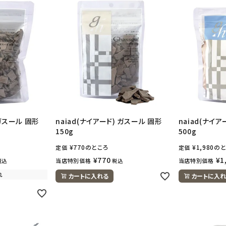
 ガスール 固形
naiad(ナイアード) ガスール 固形
naiad(ナイ
150g
500g
¥
770
のところ
¥
1,980
のと
定価
定価
¥
770
¥
1
当店特別価格
当店特別価格
税込
税込
れ
カートに入れる
カートに入れ