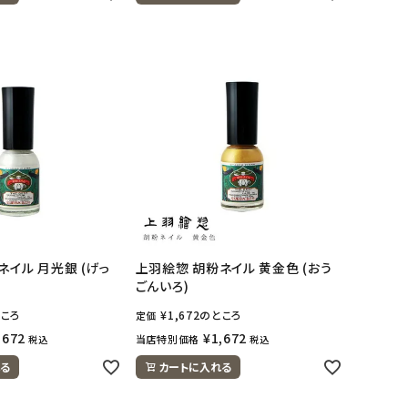
ネイル 月光銀 (げっ
上羽絵惣 胡粉ネイル 黄金色 (おう
ごんいろ)
ころ
¥
1,672
のところ
定価
,672
¥
1,672
当店特別価格
税込
税込
る
カートに入れる