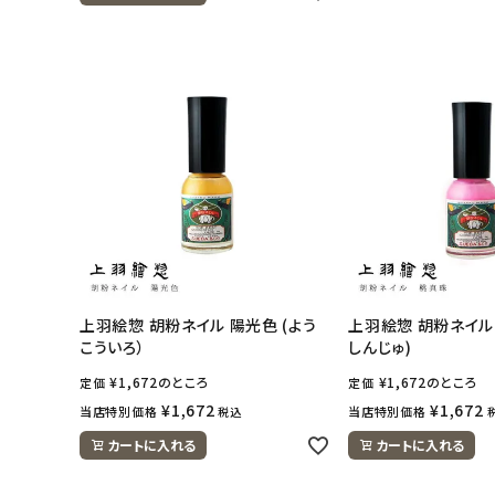
アカウント情報
ようこそ ゲスト 様
meeting_room
person
ログイン
会員登録
上羽絵惣 胡粉ネイル 陽光色 (よう
上羽絵惣 胡粉ネイル 
こういろ）
しんじゅ)
¥
1,672
のところ
¥
1,672
のところ
定価
定価
¥
1,672
¥
1,672
当店特別価格
当店特別価格
税込
カートに入れる
カートに入れる