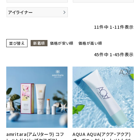
アイライナー
フェムケア
11
件中
1
-
11
件表示
インナー・下着・ナイトウェア
並び替え
新着順
価格が安い順
価格が高い順
キッズ・ベビー・マタニティ
45
件中
1
-
45
件表示
キッチン用品
フード・ドリンク
ブランド
定期購入
オリジナルブランド
amritara(アムリターラ) コフ
AQUA AQUA(アクア・アクア)