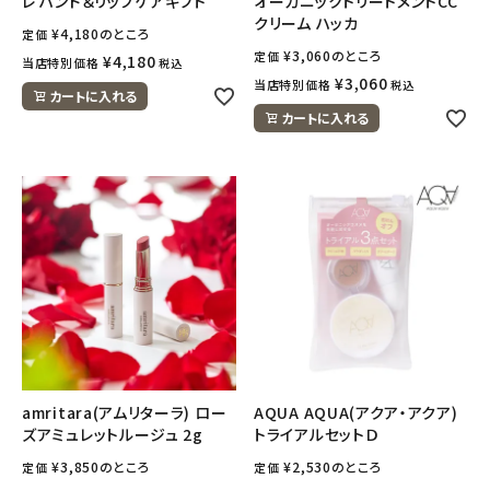
レ ハンド＆リップケアギフト
オーガニックトリートメントCC
ナチュラムーン
クリーム ハッカ
¥
4,180
のところ
定価
¥
3,060
のところ
定価
¥
4,180
当店特別価格
税込
エコリュクス
¥
3,060
当店特別価格
税込
カートに入れる
カートに入れる
エコメイト
ナチュラプラス
アルマウィン
アルモニベルツ
コラム・スタッフのおすすめ
ご利用ガイド等
amritara(アムリターラ) ロー
AQUA AQUA(アクア・アクア)
ズアミュレットルージュ 2g
トライアルセットＤ
アカウント情報
¥
3,850
のところ
¥
2,530
のところ
定価
定価
ようこそ ゲスト 様