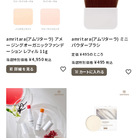
amritara(アムリターラ) アメ
amritara(アムリターラ) ミニ
ージングオーガニックファンデ
パウダーブラシ
ーション レフィル 11g
¥
495
のところ
定価
¥
4,950
当店特別価格
税込
¥
495
当店特別価格
税込
詳細を見る
カートに入れる