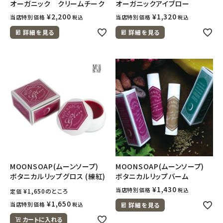
オーガニック クリームチーク
オーガニックアイブロー
¥
2,200
¥
1,320
当店特別価格
当店特別価格
税込
税込
詳細を見る
詳細を見る
MOONSOAP(ムーンソープ)
MOONSOAP(ムーンソープ)
ボタニカルリップグロス (練紅)
ボタニカルリップバーム
¥
1,430
当店特別価格
税込
¥
1,650
のところ
定価
¥
1,650
当店特別価格
税込
詳細を見る
カートに入れる