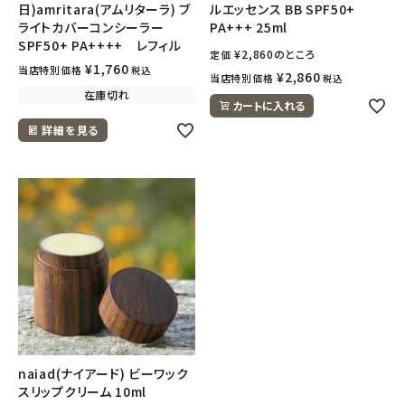
日)amritara(アムリターラ) ブ
ルエッセンス BB SPF50+
ライトカバーコンシーラー
PA+++ 25ml
SPF50+ PA++++ レフィル
¥
2,860
のところ
定価
¥
1,760
当店特別価格
税込
¥
2,860
当店特別価格
税込
在庫切れ
カートに入れる
詳細を見る
naiad(ナイアード) ビーワック
スリップクリーム 10ml