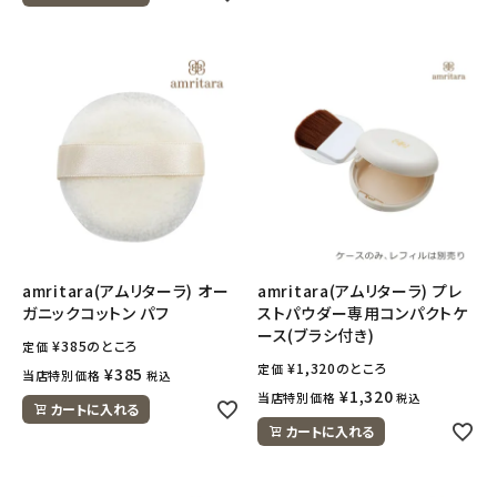
amritara(アムリターラ) オー
amritara(アムリターラ) プレ
ガニックコットン パフ
ストパウダー専用コンパクトケ
ース(ブラシ付き)
¥
385
のところ
定価
¥
1,320
のところ
定価
¥
385
当店特別価格
税込
¥
1,320
当店特別価格
税込
カートに入れる
カートに入れる