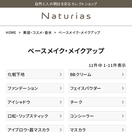
自然と人の明日を彩るセレクトショップ
HOME
美容・コスメ・香水
ベースメイク・メイクアップ
search
ベースメイク・メイクアップ
ホーム
11
件中
1
-
11
件表示
新商品
化粧下地
BBクリーム
カテゴリーから探す
ファンデーション
フェイスパウダー
美容・コスメ・香水
アイシャドウ
チーク
口紅・リップスティック
コンシーラー
衛生用品
アイブロウ・眉マスカラ
マスカラ
日用品雑貨