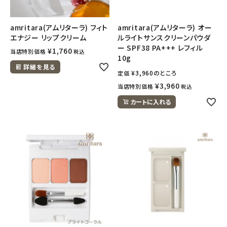
amritara(アムリターラ) フィト
amritara(アムリターラ) オー
エナジー リップクリーム
ルライトサンスクリーンパウダ
ー SPF38 PA+++ レフィル
¥
1,760
当店特別価格
税込
10g
詳細を見る
¥
3,960
のところ
定価
¥
3,960
当店特別価格
税込
カートに入れる