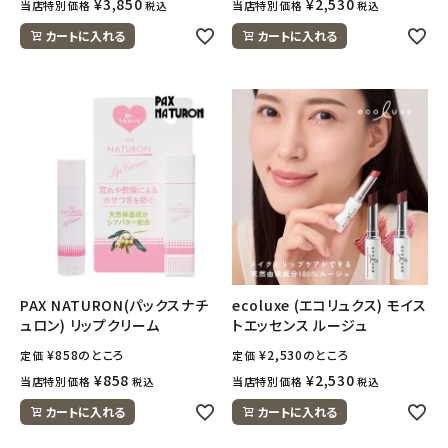
¥
3,850
¥
2,530
当店特別価格
当店特別価格
税込
税込
カートに入れる
カートに入れる
meeting_room
person
ログイン
会員登録
PAX NATURON(パックスナチ
ecoluxe (エコリュクス) モイス
ュロン) リップクリーム
トエッセンス ルージュ
¥
858
のところ
¥
2,530
のところ
定価
定価
¥
858
¥
2,530
当店特別価格
当店特別価格
税込
税込
カートに入れる
カートに入れる