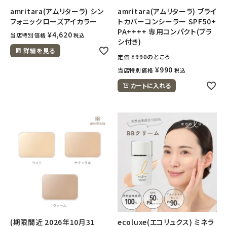
amritara(アムリターラ) シン
amritara(アムリターラ) ブライ
フォニックローズアイカラー
トカバーコンシーラー SPF50+
PA++++ 専用コンパクト(ブラ
¥
4,620
当店特別価格
税込
シ付き)
詳細を見る
¥
990
のところ
定価
¥
990
当店特別価格
税込
カートに入れる
(期限間近 2026年10月31
ecoluxe(エコリュクス) ミネラ