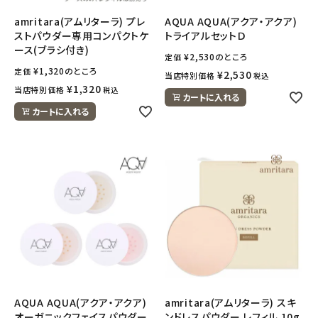
ナチュラムーン
amritara(アムリターラ) プレ
AQUA AQUA(アクア・アクア)
ストパウダー専用コンパクトケ
トライアルセットＤ
エコリュクス
ース(ブラシ付き)
¥
2,530
のところ
定価
¥
1,320
のところ
定価
¥
2,530
当店特別価格
税込
エコメイト
¥
1,320
当店特別価格
税込
カートに入れる
カートに入れる
ナチュラプラス
アルマウィン
アルモニベルツ
コラム・スタッフのおすすめ
ご利用ガイド等
アカウント情報
AQUA AQUA(アクア・アクア)
amritara(アムリターラ) スキ
ようこそ ゲスト 様
オーガニックフェイスパウダー
ンドレスパウダー レフィル 10g