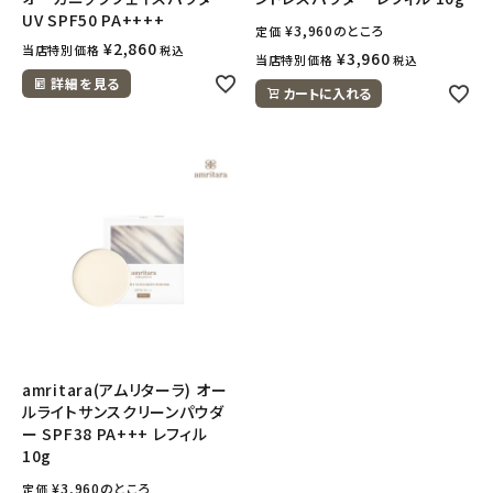
UV SPF50 PA++++
¥
3,960
のところ
定価
¥
2,860
meeting_room
person
当店特別価格
税込
ログイン
会員登録
¥
3,960
当店特別価格
税込
詳細を見る
カートに入れる
amritara(アムリターラ) オー
ルライトサンスクリーンパウダ
ー SPF38 PA+++ レフィル
10g
¥
3,960
のところ
定価