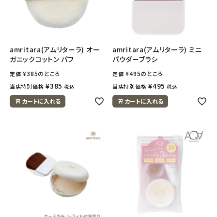
フェムケア
インナー・下着・ナイトウェア
amritara(アムリターラ) オー
amritara(アムリターラ) ミニ
ガニックコットン パフ
パウダーブラシ
キッズ・ベビー・マタニティ
¥
385
のところ
¥
495
のところ
定価
定価
¥
385
¥
495
当店特別価格
当店特別価格
税込
税込
キッチン用品
カートに入れる
カートに入れる
フード・ドリンク
ブランド
定期購入
オリジナルブランド