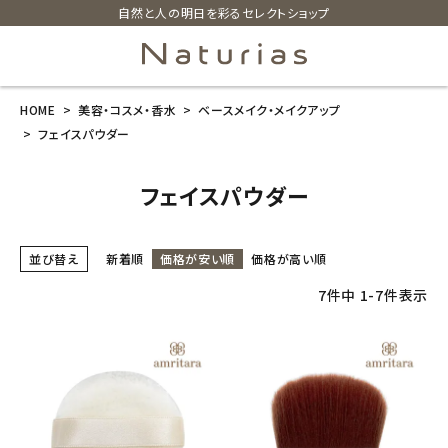
自然と人の明日を彩るセレクトショップ
HOME
美容・コスメ・香水
ベースメイク・メイクアップ
search
フェイスパウダー
フェイスパウダー
ホーム
新商品
並び替え
新着順
価格が安い順
価格が高い順
カテゴリーから探す
7
件中
1
-
7
件表示
美容・コスメ・香水
衛生用品
日用品雑貨