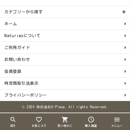
カテゴリーから探す
ホーム
Naturiasについて
ご利用ガイド
お問い合わせ
会員登録
特定商取引法表示
プライバシーポリシー
© 2024 株式会社G-Place. All rights Reserved.
search
favorite_border
shopping_cart
schedule
menu
探す
お気に入り
買い物かご
購入履歴
メニュー