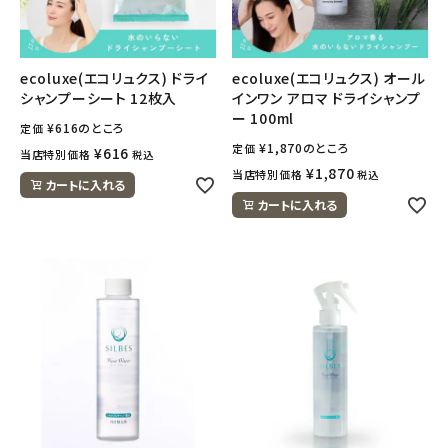
フェムケア
ecoluxe(エコリュクス) ドライ
ecoluxe(エコリュクス) オール
シャンプーシート 12枚入
インワン アロマ ドライシャンプ
インナー・下着・ナイトウェア
ー 100ml
¥
616
のところ
定価
¥
1,870
のところ
定価
キッズ・ベビー・マタニティ
¥
616
当店特別価格
税込
¥
1,870
当店特別価格
税込
カートに入れる
キッチン用品
カートに入れる
フード・ドリンク
ブランド
定期購入
オリジナルブランド