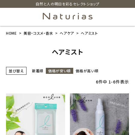
自然と人の明日を彩るセレクトショップ
HOME
美容・コスメ・香水
ヘアケア
ヘアミスト
search
ヘアミスト
ホーム
並び替え
新着順
価格が安い順
価格が高い順
新商品
6
件中
1
-
6
件表示
カテゴリーから探す
美容・コスメ・香水
衛生用品
日用品雑貨