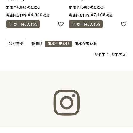
¥
4,840
のところ
¥
7,480
のところ
定価
定価
meeting_room
person
ログイン
¥
4,840
会員登録
¥
7,106
当店特別価格
当店特別価格
税込
税込
カートに入れる
カートに入れる
並び替え
新着順
価格が安い順
価格が高い順
6
件中
1
-
6
件表示