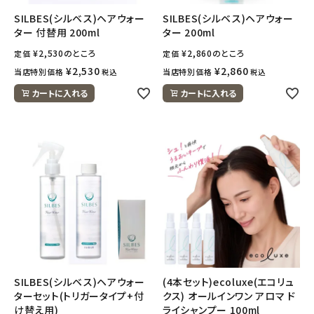
ナチュラムーン
SILBES(シルベス)ヘアウォー
SILBES(シルベス)ヘアウォー
ター 付替用 200ml
ター 200ml
エコリュクス
¥
2,530
のところ
¥
2,860
のところ
定価
定価
¥
2,530
¥
2,860
当店特別価格
当店特別価格
税込
税込
エコメイト
カートに入れる
カートに入れる
ナチュラプラス
アルマウィン
アルモニベルツ
コラム・スタッフのおすすめ
ご利用ガイド等
SILBES(シルベス)ヘアウォー
(4本セット)ecoluxe(エコリュ
アカウント情報
ターセット(トリガータイプ+付
クス) オールインワン アロマ ド
け替え用)
ライシャンプー 100ml
ようこそ ゲスト 様