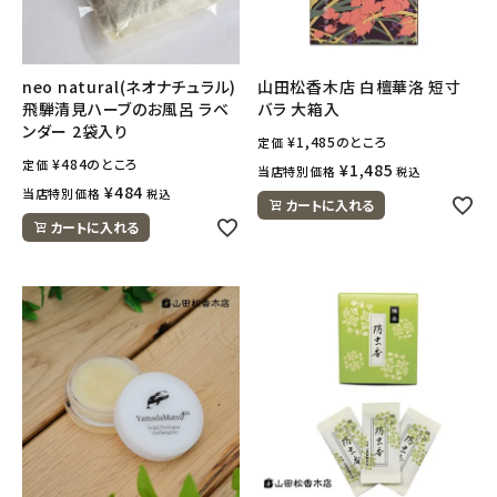
フェムケア
neo natural(ネオナチュラル)
山田松香木店 白檀華洛 短寸
飛騨清見ハーブのお風呂 ラベ
バラ 大箱入
インナー・下着・ナイトウェア
ンダー 2袋入り
¥
1,485
のところ
定価
¥
484
のところ
定価
キッズ・ベビー・マタニティ
¥
1,485
当店特別価格
税込
¥
484
当店特別価格
税込
カートに入れる
キッチン用品
カートに入れる
フード・ドリンク
ブランド
定期購入
オリジナルブランド