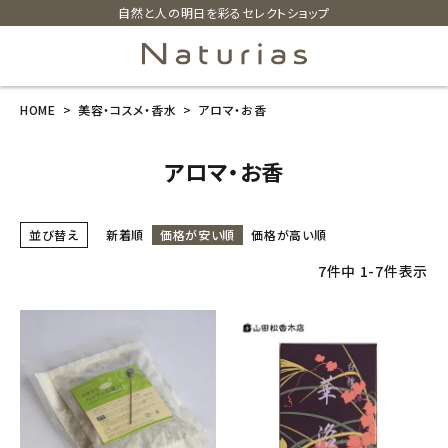
自然と人の明日を彩るセレクトショップ
HOME
美容・コスメ・香水
アロマ・お香
search
アロマ・お香
ホーム
並び替え
新着順
価格が安い順
価格が高い順
新商品
7
件中
1
-
7
件表示
カテゴリーから探す
美容・コスメ・香水
衛生用品
日用品雑貨