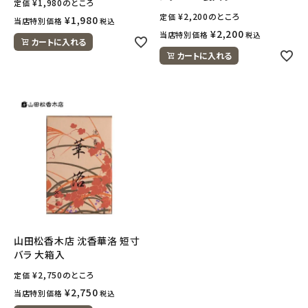
¥
1,980
のところ
定価
¥
2,200
のところ
定価
¥
1,980
当店特別価格
税込
meeting_room
person
ログイン
会員登録
¥
2,200
当店特別価格
税込
カートに入れる
カートに入れる
山田松香木店 沈香華洛 短寸
バラ 大箱入
¥
2,750
のところ
定価
¥
2,750
当店特別価格
税込