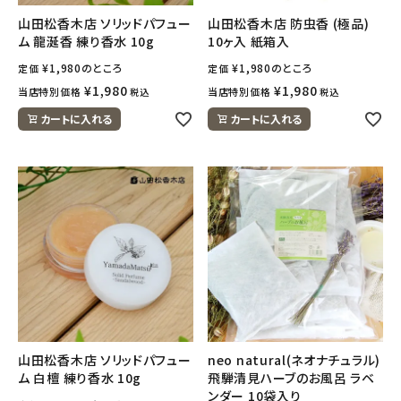
ナチュラムーン
山田松香木店 ソリッドパフュー
山田松香木店 防虫香 (極品)
ム 龍涎香 練り香水 10g
10ヶ入 紙箱入
エコリュクス
¥
1,980
のところ
¥
1,980
のところ
定価
定価
¥
1,980
¥
1,980
当店特別価格
当店特別価格
税込
税込
エコメイト
カートに入れる
カートに入れる
ナチュラプラス
アルマウィン
アルモニベルツ
コラム・スタッフのおすすめ
ご利用ガイド等
山田松香木店 ソリッドパフュー
neo natural(ネオナチュラル)
アカウント情報
ム 白檀 練り香水 10g
飛騨清見ハーブのお風呂 ラベ
ンダー 10袋入り
ようこそ ゲスト 様