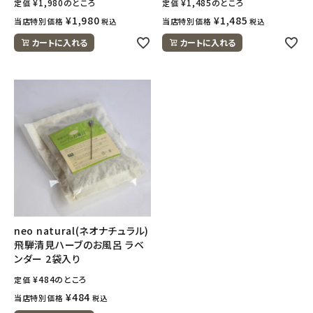
¥
1,980
のところ
¥
1,485
のところ
定価
定価
¥
1,980
¥
1,485
当店特別価格
当店特別価格
税込
税込
meeting_room
person
ログイン
会員登録
カートに入れる
カートに入れる
neo natural(ネオナチュラル)
飛騨清見ハーブのお風呂 ラベ
ンダー 2袋入り
¥
484
のところ
定価
¥
484
当店特別価格
税込