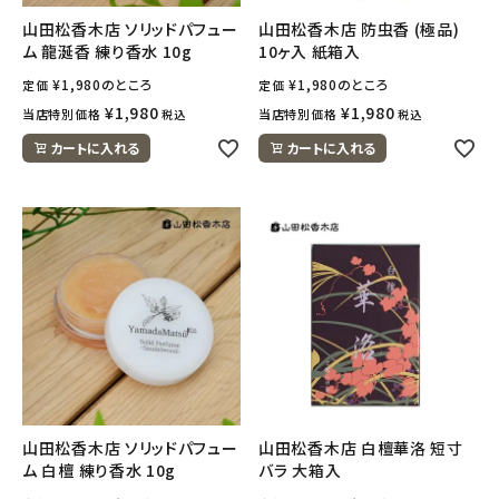
ナチュラムーン
山田松香木店 ソリッドパフュー
山田松香木店 防虫香 (極品)
ム 龍涎香 練り香水 10g
10ヶ入 紙箱入
エコリュクス
¥
1,980
のところ
¥
1,980
のところ
定価
定価
¥
1,980
¥
1,980
当店特別価格
当店特別価格
税込
税込
エコメイト
カートに入れる
カートに入れる
ナチュラプラス
アルマウィン
アルモニベルツ
コラム・スタッフのおすすめ
ご利用ガイド等
山田松香木店 ソリッドパフュー
山田松香木店 白檀華洛 短寸
アカウント情報
ム 白檀 練り香水 10g
バラ 大箱入
ようこそ ゲスト 様