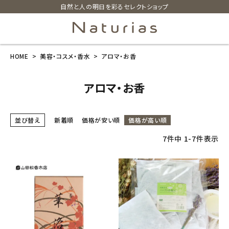
自然と人の明日を彩るセレクトショップ
HOME
美容・コスメ・香水
アロマ・お香
search
アロマ・お香
ホーム
並び替え
新着順
価格が安い順
価格が高い順
新商品
7
件中
1
-
7
件表示
カテゴリーから探す
美容・コスメ・香水
衛生用品
日用品雑貨