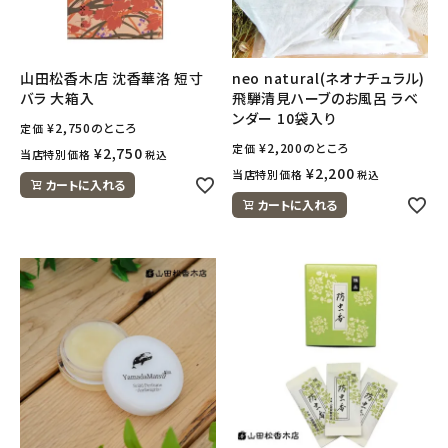
フェムケア
山田松香木店 沈香華洛 短寸
neo natural(ネオナチュラル)
バラ 大箱入
飛騨清見ハーブのお風呂 ラベ
インナー・下着・ナイトウェア
ンダー 10袋入り
¥
2,750
のところ
定価
¥
2,200
のところ
定価
キッズ・ベビー・マタニティ
¥
2,750
当店特別価格
税込
¥
2,200
当店特別価格
税込
カートに入れる
キッチン用品
カートに入れる
フード・ドリンク
ブランド
定期購入
オリジナルブランド