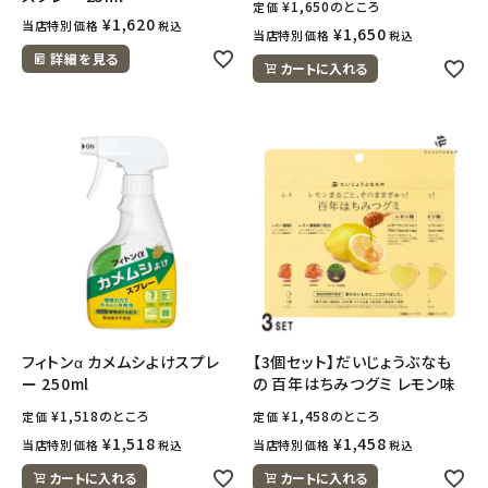
¥
1,650
のところ
定価
¥
1,620
当店特別価格
税込
¥
1,650
当店特別価格
税込
詳細を見る
カートに入れる
フィトンα カメムシよけスプレ
【3個セット】だいじょうぶなも
ー 250ml
の 百年はちみつグミ レモン味
¥
1,518
のところ
¥
1,458
のところ
定価
定価
¥
1,518
¥
1,458
当店特別価格
当店特別価格
税込
税込
カートに入れる
カートに入れる