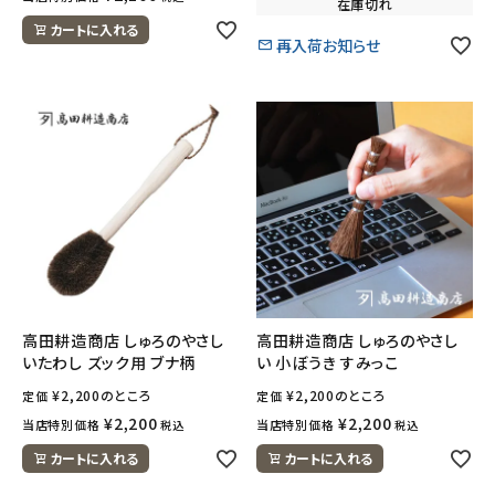
在庫切れ
カートに入れる
再入荷お知らせ
高田耕造商店 しゅろのやさし
高田耕造商店 しゅろのやさし
いたわし ズック用 ブナ柄
い 小ぼうき すみっこ
¥
2,200
のところ
¥
2,200
のところ
定価
定価
¥
2,200
¥
2,200
当店特別価格
当店特別価格
税込
税込
カートに入れる
カートに入れる