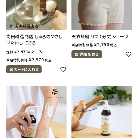
高田耕造商店 しゅろのやさし
天衣無縫 リブ 1分丈 ショーツ
いたわし ささら
¥
2,750
当店特別価格
税込
¥
2,970
のところ
定価
詳細を見る
¥
2,970
当店特別価格
税込
カートに入れる