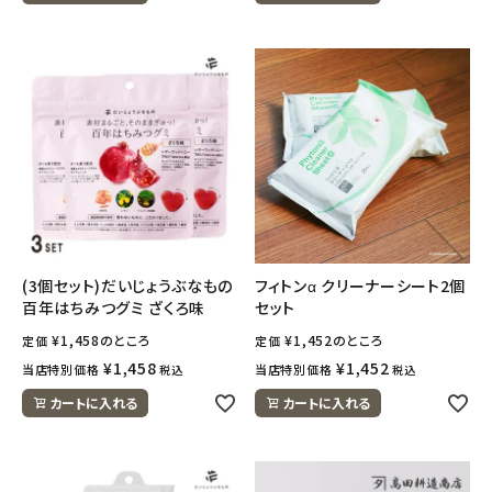
(3個セット)だいじょうぶなもの
フィトンα クリーナーシート2個
百年はちみつグミ ざくろ味
セット
¥
1,458
のところ
¥
1,452
のところ
定価
定価
¥
1,458
¥
1,452
当店特別価格
当店特別価格
税込
税込
カートに入れる
カートに入れる