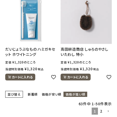
だいじょうぶなもの ハミガキセ
高田耕造商店 しゅろのやさし
ット ホワイトニング
いたわし 特小
¥
1,320
のところ
¥
1,320
のところ
定価
定価
¥
1,320
¥
1,320
当店特別価格
当店特別価格
税込
税込
カートに入れる
カートに入れる
並び替え
新着順
価格が安い順
価格が高い順
63
件中
1
-
50
件表示
1
2