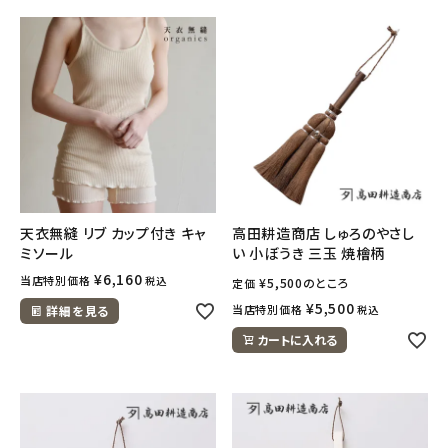
ナチュラムーン
エコリュクス
エコメイト
ナチュラプラス
アルマウィン
天衣無縫 リブ カップ付き キャ
高田耕造商店 しゅろのやさし
ミソール
い 小ぼうき 三玉 焼檜柄
アルモニベルツ
¥
6,160
当店特別価格
税込
¥
5,500
のところ
定価
¥
5,500
当店特別価格
詳細を見る
税込
コラム・スタッフのおすすめ
カートに入れる
ご利用ガイド等
アカウント情報
ようこそ ゲスト 様