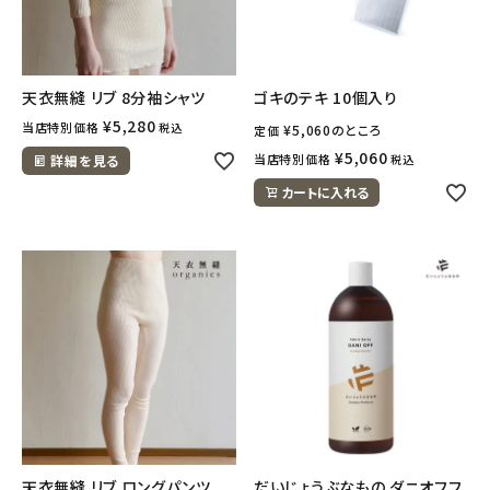
天衣無縫 リブ 8分袖シャツ
ゴキのテキ 10個入り
¥
5,280
当店特別価格
税込
¥
5,060
のところ
定価
¥
5,060
当店特別価格
詳細を見る
税込
カートに入れる
天衣無縫 リブ ロングパンツ
だいじょうぶなもの ダニオフフ