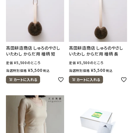
meeting_room
person
ログイン
会員登録
高田耕造商店 しゅろのやさし
高田耕造商店 しゅろのやさし
いたわし からだ用 檜柄 短
いたわし からだ用 檜柄 長
¥
5,500
のところ
¥
5,500
のところ
定価
定価
¥
5,500
¥
5,500
当店特別価格
当店特別価格
税込
税込
カートに入れる
カートに入れる