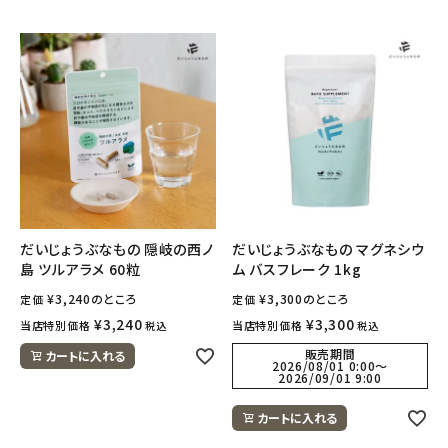
だいじょうぶなもの 隠岐の西ノ
だいじょうぶなもの マグネシウ
島 ツルアラメ 60粒
ム バスフレーク 1kg
¥
3,240
のところ
¥
3,300
のところ
定価
定価
¥
3,240
¥
3,300
当店特別価格
当店特別価格
税込
税込
販売期間
カートに入れる
2026/08/01 0:00
〜
2026/09/01 9:00
カートに入れる