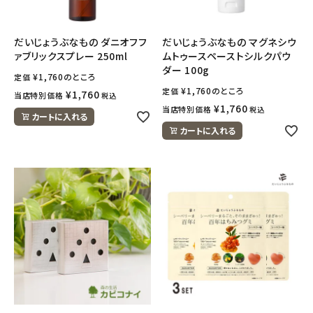
だいじょうぶなもの ダニオフフ
だいじょうぶなもの マグネシウ
ァブリックスプレー 250ml
ムトゥースペーストシルクパウ
ダー 100g
¥
1,760
のところ
定価
¥
1,760
のところ
定価
¥
1,760
当店特別価格
税込
¥
1,760
当店特別価格
税込
カートに入れる
カートに入れる