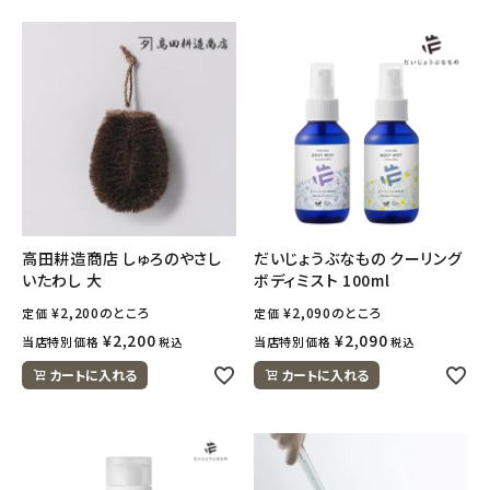
高田耕造商店 しゅろのやさし
だいじょうぶなもの クーリング
いたわし 大
ボディミスト 100ml
¥
2,200
のところ
¥
2,090
のところ
定価
定価
¥
2,200
¥
2,090
当店特別価格
当店特別価格
税込
税込
カートに入れる
カートに入れる