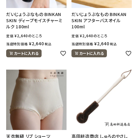
だいじょうぶなもの BINKAN
だいじょうぶなもの BINKAN
SKIN ディープモイスチャーミ
SKIN アフターバスオイル
ルク 180ml
100ml
¥
2,640
のところ
¥
2,640
のところ
定価
定価
¥
2,640
¥
2,640
当店特別価格
当店特別価格
税込
税込
カートに入れる
カートに入れる
天衣無縫 リブ ショーツ
高田耕造商店 しゅろのやさし