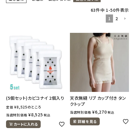
63
件中
1
-
50
件表示
フェムケア
1
2
インナー・下着・ナイトウェア
キッズ・ベビー・マタニティ
キッチン用品
フード・ドリンク
ブランド
(5個セット)カビコナイ 2個入り
天衣無縫 リブ カップ付き タン
クトップ
¥
8,525
のところ
定期購入
定価
¥
6,270
当店特別価格
税込
¥
8,525
当店特別価格
税込
詳細を見る
オリジナルブランド
カートに入れる