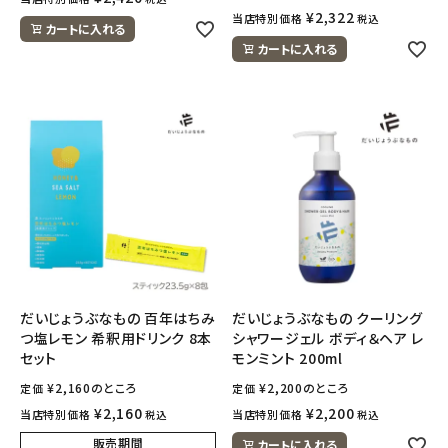
¥
2,322
当店特別価格
税込
カートに入れる
カートに入れる
だいじょうぶなもの 百年はちみ
だいじょうぶなもの クーリング
つ塩レモン 希釈用ドリンク 8本
シャワージェル ボディ＆ヘア レ
セット
モンミント 200ml
¥
2,160
のところ
¥
2,200
のところ
定価
定価
¥
2,160
¥
2,200
当店特別価格
当店特別価格
税込
税込
販売期間
カートに入れる