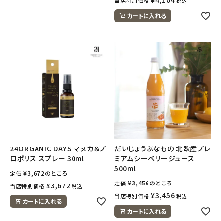
当店特別価格
税込
カートに入れる
24ORGANIC DAYS マヌカ＆プ
だいじょうぶなもの 北欧産プレ
ロポリス スプレー 30ml
ミアムシーベリージュース
500ml
¥
3,672
のところ
定価
¥
3,456
のところ
定価
¥
3,672
当店特別価格
税込
¥
3,456
当店特別価格
税込
カートに入れる
カートに入れる