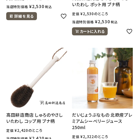
いたわし ポット用 ブナ柄
¥
2,530
当店特別価格
税込
¥
2,530
のところ
定価
詳細を見る
¥
2,530
当店特別価格
税込
カートに入れる
高田耕造商店 しゅろのやさし
だいじょうぶなもの 北欧産プレ
いたわし コップ用 ブナ柄
ミアムシーベリージュース
250ml
¥
2,420
のところ
定価
¥
2,322
のところ
定価
¥
2,420
当店特別価格
税込