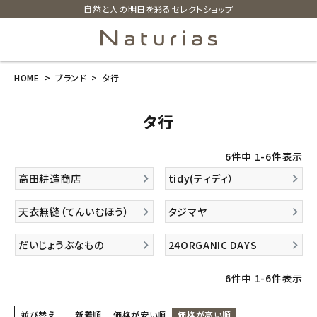
自然と人の明日を彩るセレクトショップ
HOME
ブランド
タ行
search
タ行
ホーム
6
件中
1
-
6
件表示
新商品
高田耕造商店
tidy(ティディ）
カテゴリーから探す
天衣無縫（てんいむほう）
タジマヤ
美容・コスメ・香水
だいじょうぶなもの
24ORGANIC DAYS
6
件中
1
-
6
件表示
衛生用品
並び替え
新着順
価格が安い順
価格が高い順
日用品雑貨