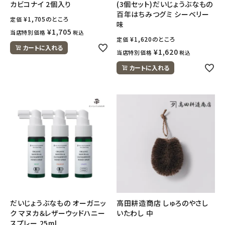
カビコナイ 2個入り
(3個セット)だいじょうぶなもの
百年はちみつグミ シーベリー
¥
1,705
のところ
定価
味
¥
1,705
当店特別価格
税込
¥
1,620
のところ
定価
カートに入れる
¥
1,620
当店特別価格
税込
カートに入れる
だいじょうぶなもの オーガニッ
高田耕造商店 しゅろのやさし
ク マヌカ＆レザーウッドハニー
いたわし 中
スプレー 25ml