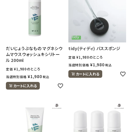
だいじょうぶなもの マグネシウ
tidy(ティディ) バススポンジ
ムマウスウォッシュキシリトー
¥
1,980
のところ
定価
ル 200ml
¥
1,980
当店特別価格
税込
¥
1,980
のところ
定価
カートに入れる
¥
1,980
当店特別価格
税込
カートに入れる