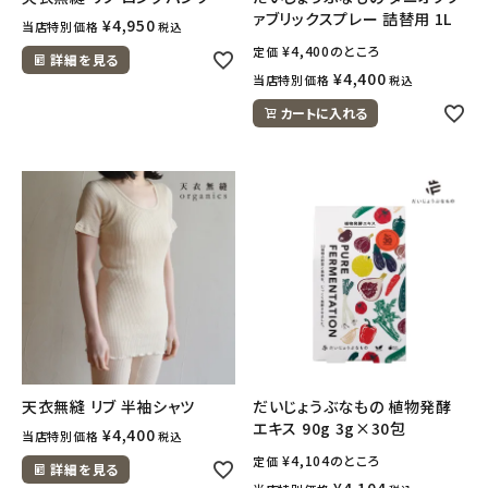
ァブリックスプレー 詰替用 1L
¥
4,950
当店特別価格
税込
¥
4,400
のところ
定価
詳細を見る
¥
4,400
当店特別価格
税込
カートに入れる
天衣無縫 リブ 半袖シャツ
だいじょうぶなもの 植物発酵
エキス 90g 3g×30包
¥
4,400
当店特別価格
税込
¥
4,104
のところ
定価
詳細を見る
¥
4,104