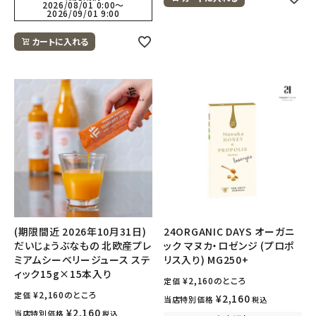
2026/08/01 0:00
〜
2026/09/01 9:00
カートに入れる
(期限間近 2026年10月31日)
24ORGANIC DAYS オーガニ
だいじょうぶなもの 北欧産プレ
ック マヌカ・ロゼンジ (プロポ
ミアムシーベリージュース ステ
リス入り) MG250+
ィック15g×15本入り
¥
2,160
のところ
定価
¥
2,160
のところ
定価
¥
2,160
当店特別価格
税込
¥
2,160
当店特別価格
税込