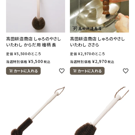
ナチュラムーン
エコリュクス
エコメイト
高田耕造商店 しゅろのやさし
高田耕造商店 しゅろのやさし
いたわし からだ用 檜柄 長
いたわし ささら
ナチュラプラス
¥
5,500
のところ
¥
2,970
のところ
定価
定価
¥
5,500
¥
2,970
当店特別価格
当店特別価格
税込
税込
アルマウィン
カートに入れる
カートに入れる
アルモニベルツ
コラム・スタッフのおすすめ
ご利用ガイド等
アカウント情報
ようこそ ゲスト 様