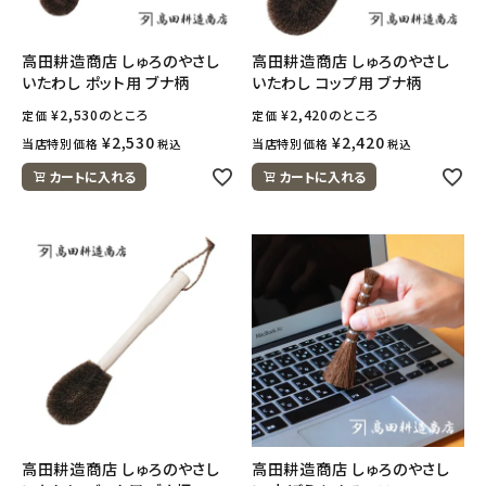
meeting_room
person
ログイン
会員登録
高田耕造商店 しゅろのやさし
高田耕造商店 しゅろのやさし
いたわし ポット用 ブナ柄
いたわし コップ用 ブナ柄
¥
2,530
のところ
¥
2,420
のところ
定価
定価
¥
2,530
¥
2,420
当店特別価格
当店特別価格
税込
税込
カートに入れる
カートに入れる
高田耕造商店 しゅろのやさし
高田耕造商店 しゅろのやさし