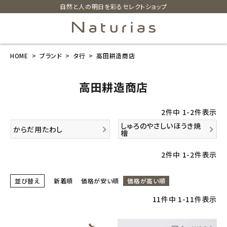
自然と人の明日を彩るセレクトショップ
HOME
ブランド
タ行
高田耕造商店
search
高田耕造商店
ホーム
2
件中
1
-
2
件表示
新商品
しゅろのやさしいほうき焼
からだ用たわし
檜
カテゴリーから探す
2
件中
1
-
2
件表示
美容・コスメ・香水
並び替え
新着順
価格が安い順
価格が高い順
11
件中
1
-
11
件表示
衛生用品
日用品雑貨