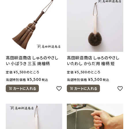
フェムケア
インナー・下着・ナイトウェア
キッズ・ベビー・マタニティ
高田耕造商店 しゅろのやさし
高田耕造商店 しゅろのやさし
キッチン用品
い 小ぼうき 三玉 焼檜柄
いたわし からだ用 檜柄 短
¥
5,500
のところ
¥
5,500
のところ
定価
定価
フード・ドリンク
¥
5,500
¥
5,500
当店特別価格
当店特別価格
税込
税込
ブランド
カートに入れる
カートに入れる
定期購入
オリジナルブランド