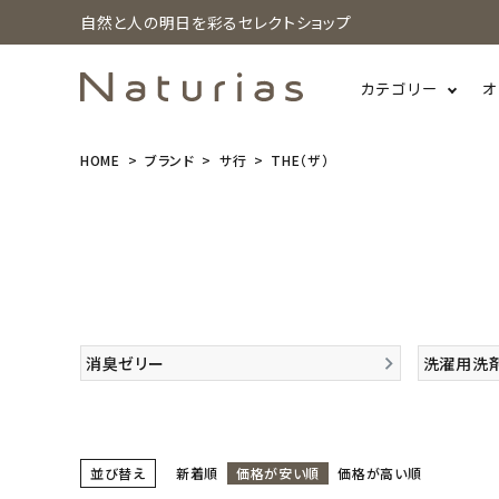
自然と人の明日を彩るセレクトショップ
カテゴリー
オ
HOME
ブランド
サ行
THE（ザ）
search
ホーム
新商品
消臭ゼリー
洗濯用洗剤 
カテゴリーから探す
美容・コスメ・香水
並び替え
新着順
価格が安い順
価格が高い順
衛生用品