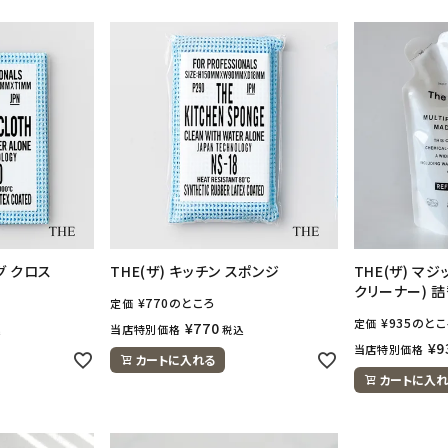
グ クロス
THE(ザ) キッチン スポンジ
THE(ザ) マ
クリーナー) 詰
¥
770
のところ
定価
¥
935
のとこ
定価
¥
770
当店特別価格
込
税込
¥
9
当店特別価格
カートに入れる
カートに入れ