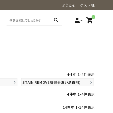
ようこそ ゲスト 様
0
person
shopping_cart
search
4
件中
1
-
4
件表示
STAIN REMOVER(部分洗い漂白剤)
4
件中
1
-
4
件表示
14
件中
1
-
14
件表示