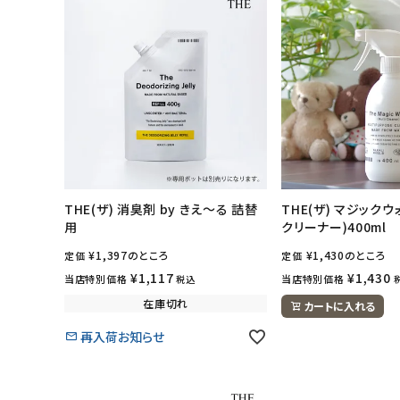
ナチュラムーン
エコリュクス
エコメイト
ナチュラプラス
THE(ザ) 消臭剤 by きえ～る 詰替
THE(ザ) マジック
アルマウィン
用
クリーナー)400ml
¥
1,397
のところ
¥
1,430
のところ
定価
定価
アルモニベルツ
¥
1,117
¥
1,430
当店特別価格
当店特別価格
税込
在庫切れ
カートに入れる
コラム・スタッフのおすすめ
再入荷お知らせ
ご利用ガイド等