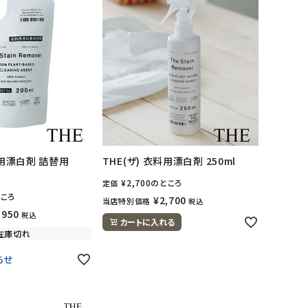
料用漂白剤 詰替用
THE(ザ) 衣料用漂白剤 250ml
¥
2,700
のところ
定価
ころ
¥
2,700
当店特別価格
税込
,950
税込
カートに入れる
在庫切れ
らせ