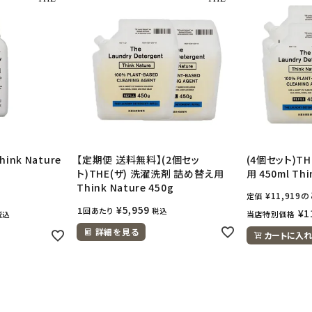
ink Nature
【定期便 送料無料】(2個セッ
(4個セット)T
ト)THE(ザ) 洗濯洗剤 詰め替え用
用 450ml Thi
Think Nature 450g
¥
11,919
の
定価
¥
5,959
１回あたり
税込
¥
1
当店特別価格
税込
詳細を見る
カートに入れ