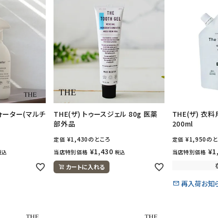
ウォーター(マルチ
THE(ザ) トゥースジェル 80g 医薬
THE(ザ) 衣
部外品
200ml
¥
1,430
のところ
¥
1,950
のと
定価
定価
¥
1,430
¥
1
当店特別価格
当店特別価格
税込
税込
カートに入れる
再入荷お知