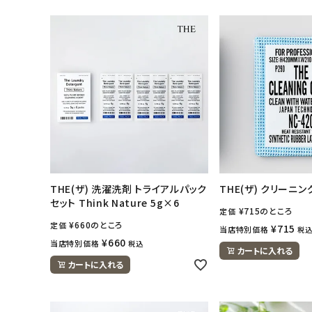
日用品雑貨
フェムケア
インナー・下着・ナイトウェア
キッズ・ベビー・マタニティ
キッチン用品
THE(ザ) 洗濯洗剤 トライアルパック
THE(ザ) クリーニン
フード・ドリンク
セット Think Nature 5g×6
¥
715
のところ
定価
¥
660
のところ
定価
¥
715
当店特別価格
税
ブランド
¥
660
当店特別価格
税込
カートに入れる
カートに入れる
定期購入
オリジナルブランド