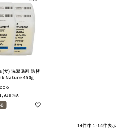
HE(ザ) 洗濯洗剤 詰替
nk Nature 450g
ところ
1,919
税込
る
14
件中
1
-
14
件表示