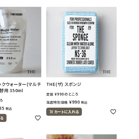
ジックウォーター(マルチ
THE(ザ) スポンジ
替用 350ml
¥
990
のところ
定価
ろ
¥
990
当店特別価格
税込
35
税込
カートに入れる
る