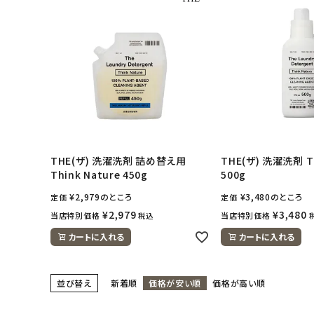
アカウント情報
ようこそ ゲスト 様
meeting_room
person
ログイン
会員登録
THE(ザ) 洗濯洗剤 詰め替え用
THE(ザ) 洗濯洗剤 Th
Think Nature 450g
500g
¥
2,979
のところ
¥
3,480
のところ
定価
定価
¥
2,979
¥
3,480
当店特別価格
当店特別価格
税込
カートに入れる
カートに入れる
並び替え
新着順
価格が安い順
価格が高い順