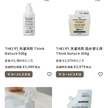
ナチュラムーン
エコリュクス
エコメイト
ナチュラプラス
THE(ザ) 洗濯洗剤 Think
THE(ザ) 洗濯洗剤 詰め替え用
アルマウィン
Nature 500g
Think Nature 450g
¥
3,480
のところ
¥
2,979
のところ
定価
定価
アルモニベルツ
¥
3,480
¥
2,979
当店特別価格
当店特別価格
税込
税込
カートに入れる
カートに入れる
コラム・スタッフのおすすめ
ご利用ガイド等
アカウント情報
ようこそ ゲスト 様