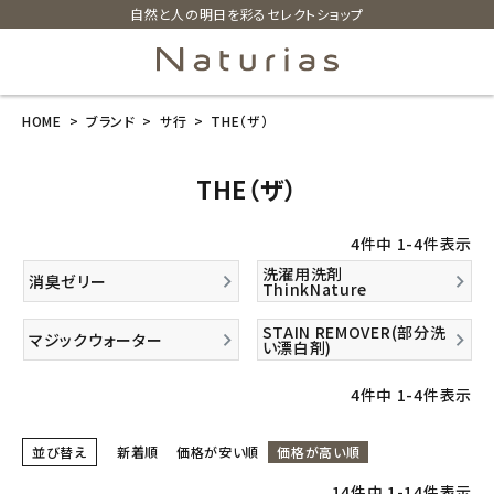
自然と人の明日を彩るセレクトショップ
HOME
ブランド
サ行
THE（ザ）
search
THE（ザ）
ホーム
4
件中
1
-
4
件表示
新商品
洗濯用洗剤
消臭ゼリー
ThinkNature
カテゴリーから探す
STAIN REMOVER(部分洗
マジックウォーター
い漂白剤)
美容・コスメ・香水
4
件中
1
-
4
件表示
衛生用品
並び替え
新着順
価格が安い順
価格が高い順
14
件中
1
-
14
件表示
日用品雑貨