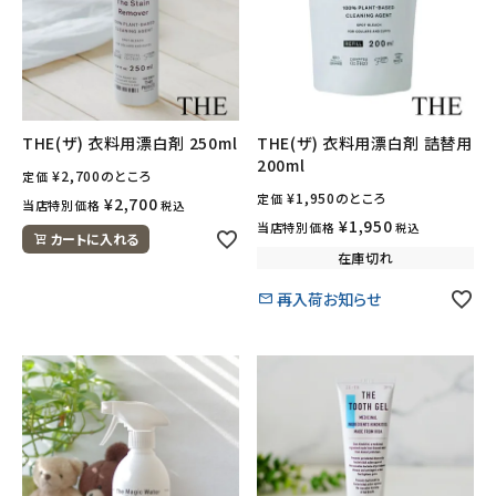
meeting_room
person
ログイン
会員登録
THE(ザ) 衣料用漂白剤 250ml
THE(ザ) 衣料用漂白剤 詰替用
200ml
¥
2,700
のところ
定価
¥
1,950
のところ
定価
¥
2,700
当店特別価格
税込
¥
1,950
当店特別価格
税込
カートに入れる
在庫切れ
再入荷お知らせ