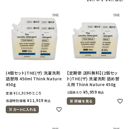
フェムケア
インナー・下着・ナイトウェア
キッズ・ベビー・マタニティ
キッチン用品
(4個セット)THE(ザ) 洗濯洗剤
【定期便 送料無料】(2個セッ
フード・ドリンク
詰替用 450ml Think Nature
ト)THE(ザ) 洗濯洗剤 詰め替
450g
え用 Think Nature 450g
ブランド
¥
5,959
１回あたり
税込
¥
11,919
のところ
定価
¥
11,919
当店特別価格
税込
詳細を見る
定期購入
カートに入れる
オリジナルブランド