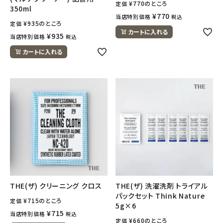
¥
770
のところ
定価
350ml
¥
770
当店特別価格
税込
¥
935
のところ
定価
カートに入れる
¥
935
当店特別価格
税込
カートに入れる
THE(ザ) クリーニング クロス
THE(ザ) 洗濯洗剤 トライアル
パックセット Think Nature
¥
715
のところ
定価
5g×6
¥
715
当店特別価格
税込
¥
660
のところ
定価