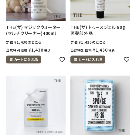
THE(ザ) マジックウォーター
THE(ザ) トゥースジェル 80g
(マルチクリーナー)400ml
医薬部外品
¥
1,430
のところ
¥
1,430
のところ
定価
定価
¥
1,430
¥
1,430
当店特別価格
当店特別価格
税込
税込
カートに入れる
カートに入れる