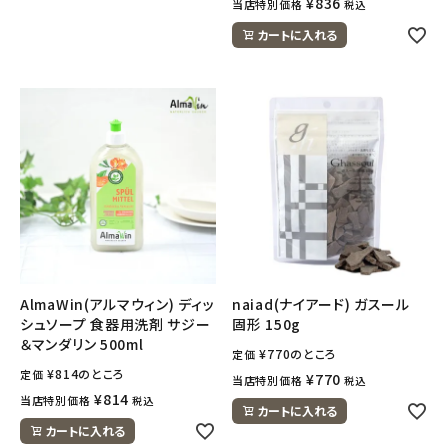
¥
836
当店特別価格
税込
カートに入れる
AlmaWin(アルマウィン) ディッ
naiad(ナイアード) ガスール
シュソープ 食器用洗剤 サジー
固形 150g
＆マンダリン 500ml
¥
770
のところ
定価
¥
814
のところ
定価
¥
770
当店特別価格
税込
¥
814
当店特別価格
税込
カートに入れる
カートに入れる