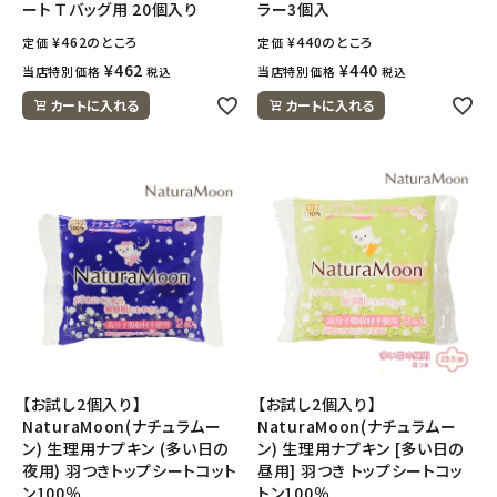
ート Ｔバッグ用 20個入り
ラー3個入
¥
462
のところ
¥
440
のところ
定価
定価
¥
462
¥
440
当店特別価格
当店特別価格
税込
税込
カートに入れる
カートに入れる
【お試し2個入り】
【お試し2個入り】
NaturaMoon(ナチュラムー
NaturaMoon(ナチュラムー
ン) 生理用ナプキン (多い日の
ン) 生理用ナプキン [多い日の
夜用) 羽つきトップシートコット
昼用] 羽つき トップシートコッ
ン100％
トン100％