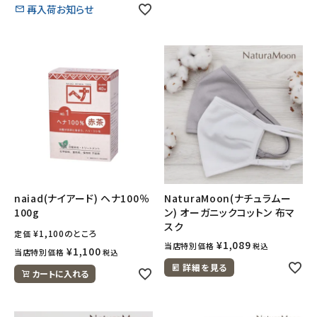
再入荷お知らせ
naiad(ナイアード) ヘナ100％
NaturaMoon(ナチュラムー
100g
ン) オーガニックコットン 布マ
スク
¥
1,100
のところ
定価
¥
1,089
当店特別価格
税込
¥
1,100
当店特別価格
税込
詳細を見る
カートに入れる