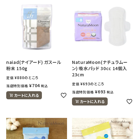
naiad(ナイアード) ガスール
NaturaMoon(ナチュラムー
粉末 150g
ン) 吸水パッド 30cc 14個入
23cm
¥
880
のところ
定価
¥
693
のところ
定価
¥
704
当店特別価格
税込
¥
693
当店特別価格
税込
カートに入れる
カートに入れる