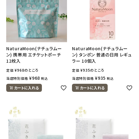
NaturaMoon(ナチュラムー
NaturaMoon(ナチュラムー
ン) 携帯用 エチケットポーチ
ン) タンポン 普通の日用 レギュ
12枚入
ラー 10個入
¥
968
のところ
¥
935
のところ
定価
定価
¥
968
¥
935
当店特別価格
当店特別価格
税込
税込
カートに入れる
カートに入れる