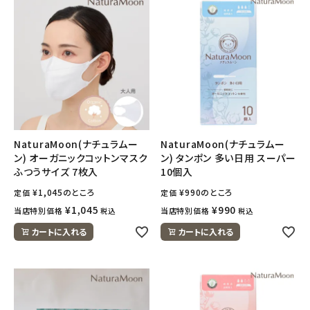
NaturaMoon(ナチュラムー
NaturaMoon(ナチュラムー
ン) オーガニックコットンマスク
ン) タンポン 多い日用 スーパー
ふつうサイズ 7枚入
10個入
¥
1,045
のところ
¥
990
のところ
定価
定価
¥
1,045
¥
990
当店特別価格
当店特別価格
税込
税込
カートに入れる
カートに入れる