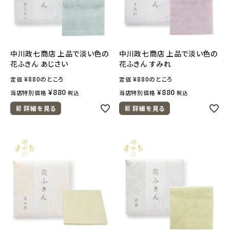
中川政七商店 上品で淡い色の
中川政七商店 上品で淡い色の
花ふきん あじさい
花ふきん すみれ
¥
880
のところ
¥
880
のところ
定価
定価
¥
880
¥
880
当店特別価格
当店特別価格
税込
税込
詳細を見る
詳細を見る