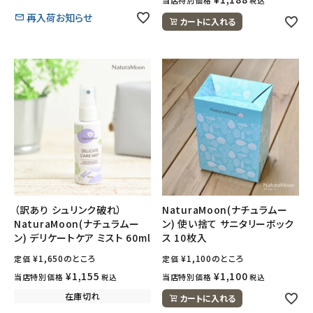
税込
再入荷お知らせ
カートに入れる
meeting_room
person
ログイン
会員登録
（訳あり シュリンク破れ）
NaturaMoon(ナチュラムー
NaturaMoon(ナチュラムー
ン) 使い捨て サニタリーボック
ン) デリケートケア ミスト 60ml
ス 10枚入
¥
1,650
のところ
¥
1,100
のところ
定価
定価
¥
1,155
¥
1,100
当店特別価格
当店特別価格
税込
税込
在庫切れ
カートに入れる