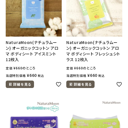
NaturaMoon(ナチュラムー
NaturaMoon(ナチュラムー
ン) オーガニックコットン アロ
ン) オーガニックコットン アロ
マ ボディシート アイスミント
マ ボディシート フレッシュシト
12枚入
ラス 12枚入
¥
660
のところ
¥
660
のところ
定価
定価
¥
660
¥
660
当店特別価格
当店特別価格
税込
税込
詳細を見る
詳細を見る