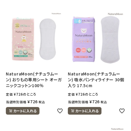
NaturaMoon(ナチュラムー
NaturaMoon(ナチュラムー
ン) おりもの専用シート オーガ
ン) 吸水パンティライナー 30個
ニックコットン100％
入り 17.5cm
¥
726
のところ
¥
726
のところ
定価
定価
¥
726
¥
726
当店特別価格
当店特別価格
税込
税込
カートに入れる
カートに入れる