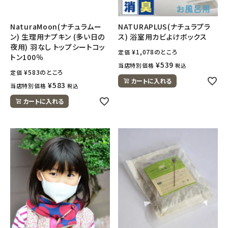
NaturaMoon(ナチュラムー
NATURAPLUS(ナチュラプラ
ン) 生理用ナプキン (多い日の
ス) 浴室用カビよけボックス
夜用) 羽なし トップシートコッ
¥
1,078
のところ
定価
トン100％
¥
539
当店特別価格
税込
¥
583
のところ
定価
カートに入れる
¥
583
当店特別価格
税込
カートに入れる