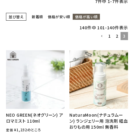
7
件中
1
-
7
件表示
フェムケア
並び替え
新着順
価格が安い順
価格が高い順
140
件中
101
-
140
件表示
インナー・下着・ナイトウェア
1
2
3
キッズ・ベビー・マタニティ
キッチン用品
フード・ドリンク
ブランド
定期購入
NEO GREEN(ネオグリーン) ア
NaturaMoon(ナチュラムー
ロマミスト 110ml
ン) ランジェリー用 泡洗剤 経血
オリジナルブランド
おりもの用 150ml 無香料
¥
1,232
のところ
定価