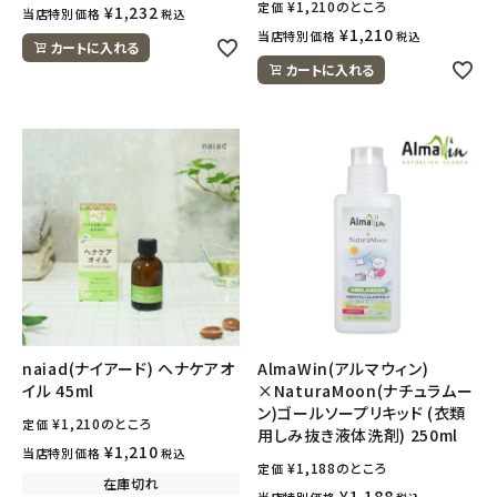
¥
1,210
のところ
定価
ナチュラムーン
¥
1,232
当店特別価格
税込
¥
1,210
当店特別価格
税込
カートに入れる
エコリュクス
カートに入れる
エコメイト
ナチュラプラス
アルマウィン
アルモニベルツ
コラム・スタッフのおすすめ
naiad(ナイアード) ヘナケアオ
AlmaWin(アルマウィン)
イル 45ml
×NaturaMoon(ナチュラムー
ご利用ガイド等
ン)ゴールソープリキッド (衣類
¥
1,210
のところ
定価
用しみ抜き液体洗剤) 250ml
¥
1,210
当店特別価格
税込
アカウント情報
¥
1,188
のところ
定価
在庫切れ
ようこそ ゲスト 様
¥
1,188
当店特別価格