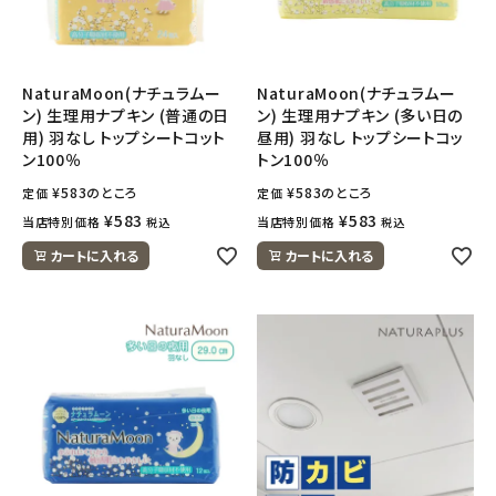
NaturaMoon(ナチュラムー
NaturaMoon(ナチュラムー
ン) 生理用ナプキン (普通の日
ン) 生理用ナプキン (多い日の
用) 羽なし トップシートコット
昼用) 羽なし トップシートコッ
ン100％
トン100％
¥
583
のところ
¥
583
のところ
定価
定価
¥
583
¥
583
当店特別価格
当店特別価格
税込
税込
カートに入れる
カートに入れる