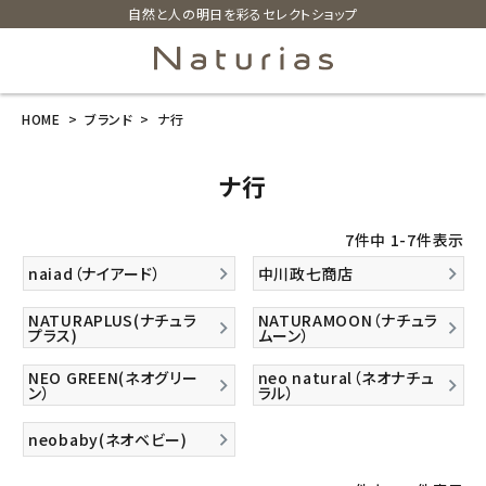
自然と人の明日を彩るセレクトショップ
HOME
ブランド
ナ行
search
ナ行
ホーム
7
件中
1
-
7
件表示
新商品
naiad（ナイアード）
中川政七商店
カテゴリーから探す
NATURAPLUS(ナチュラ
NATURAMOON（ナチュラ
プラス)
ムーン）
美容・コスメ・香水
NEO GREEN(ネオグリー
neo natural（ネオナチュ
ン）
ラル）
衛生用品
neobaby(ネオベビー)
日用品雑貨