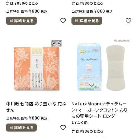
¥
880
のところ
¥
880
のところ
定価
定価
¥
880
¥
880
当店特別価格
当店特別価格
税込
税込
詳細を見る
詳細を見る
中川政七商店 彩り豊かな 花ふ
NaturaMoon(ナチュラムー
きん
ン) オーガニックコットン おり
もの専用シート ロング
¥
880
当店特別価格
税込
17.5cm
詳細を見る
¥
836
のところ
定価