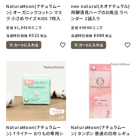
NaturaMoon(ナチュラムー
neo natural(ネオナチュラル)
ン) オーガニックコットン マス
飛騨清見ハーブのお風呂 ラベ
ク 小さめサイズ KIDS 7枚入
ンダー 2袋入り
¥
1,045
のところ
¥
484
のところ
定価
定価
¥
522
¥
484
当店特別価格
当店特別価格
税込
税込
カートに入れる
カートに入れる
NaturaMoon(ナチュラムー
NaturaMoon(ナチュラムー
ン) Tライナー おりもの専用シ
ン) タンポン 普通の日用 レギュ