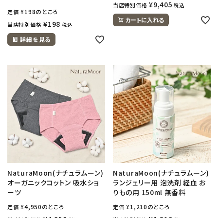
¥
9,405
当店特別価格
税込
¥
198
のところ
定価
カートに入れる
¥
198
当店特別価格
税込
詳細を見る
NaturaMoon(ナチュラムーン)
NaturaMoon(ナチュラムーン)
オーガニックコットン 吸水ショ
ランジェリー用 泡洗剤 経血 お
ーツ
りもの用 150ml 無香料
¥
4,950
のところ
¥
1,210
のところ
定価
定価