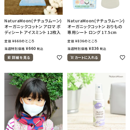
NaturaMoon(ナチュラムーン)
NaturaMoon(ナチュラムーン)
オーガニックコットン アロマ ボ
オーガニックコットン おりもの
ディシート アイスミント 12枚入
専用シート ロング 17.5cm
¥
660
のところ
¥
836
のところ
定価
定価
¥
660
¥
836
当店特別価格
当店特別価格
税込
税込
詳細を見る
カートに入れる