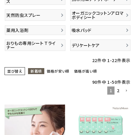
ス
オーガニックコットンアロマ
天然防虫スプレー
ボディシート
薬用入浴剤
吸水パッド
おりもの専用シート Ｔライ
デリケートケア
ナー
22
件中
1
-
22
件表示
並び替え
新着順
価格が安い順
価格が高い順
90
件中
1
-
50
件表示
1
2