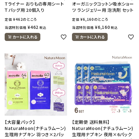
Tライナー おりもの専用シート
オーガニックコットン吸水ショー
Ｔバッグ用 20個入り
ツ ランジェリー用 泡洗剤 セット
¥
462
のところ
¥
6,160
のところ
定価
定価
¥
462
¥
6,160
当店特別価格
当店特別価格
税込
税込
カートに入れる
カートに入れる
【大容量パック】
【定期便 送料無料】
NaturaMoon(ナチュラムーン)
NaturaMoon(ナチュラムーン)
生理用ナプキン 羽つき×2パッ
生理用ナプキン 夜用×6パック