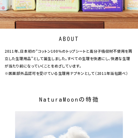
ナチュラムーン
エコリュクス
エコメイト
ABOUT
ナチュラプラス
2011年、日本初の“コットン100％のトップシートと高分子吸収材不使用を両
立した生理用品”として誕生しました。すべての生理を快適にし、快適な生理
アルマウィン
が当たり前になっていくことをめざしています。
※医薬部外品認可を受けている生理用ナプキンとして（2011年当社調べ）
アルモニベルツ
コラム・スタッフのおすすめ
NaturaMoonの特徴
ご利用ガイド等
アカウント情報
ようこそ ゲスト 様