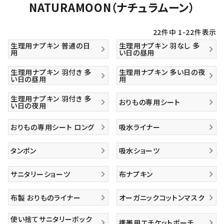
NATURAMOON（ナチュラムーン）
22
件中
1
-
22
件表示
生理用ナプキン 普通の日
生理用ナプキン 羽なし 多
用
い日の昼用
生理用ナプキン 羽付き 多
生理用ナプキン 多い日の夜
い日の昼用
用
生理用ナプキン 羽付き 多
おりもの専用シート
い日の夜用
おりもの専用シート ロング
吸水ライナー
タンポン
吸水ショーツ
サニタリーショーツ
布ナプキン
布製 おりものライナー
オーガニックコットンマスク
使い捨てサニタリーボック
携帯用エチケットポーチ