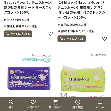
NaturaMoon(ナチュラムーン)
(14個セット)NaturaMoon(ナ
おりもの専用シート オーガニッ
チュラムーン) 生理用ナプキン
クコットン100％
(多い日の夜用) 羽つきトップシ
ートコットン100％
¥
726
のところ
定価
¥
8,162
のところ
定価
¥
726
当店特別価格
税込
¥
7,753
当店特別価格
税込
カートに入れる
カートに入れる
search
favorite_border
shopping_cart
schedule
menu
NaturaMoon(ナチュラムーン)
(14個セット)NaturaMoon(ナ
探す
お気に入り
買い物かご
購入履歴
メニュー