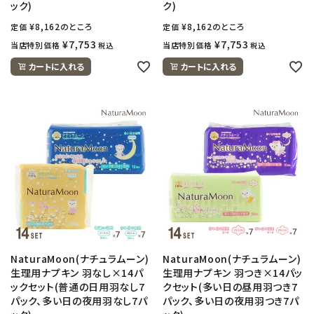
ック)
ク)
¥
8,162
のところ
¥
8,162
のところ
定価
定価
¥
7,753
¥
7,753
当店特別価格
当店特別価格
税込
税込
カートに入れる
カートに入れる
NaturaMoon(ナチュラムーン)
NaturaMoon(ナチュラムーン)
生理用ナプキン 羽なし×14パ
生理用ナプキン 羽つき×14パッ
ックセット(普通の日用羽なし7
クセット(多い日の昼用羽つき7
パック、多い日の夜用羽なし7パ
パック、多い日の夜用羽つき7パ