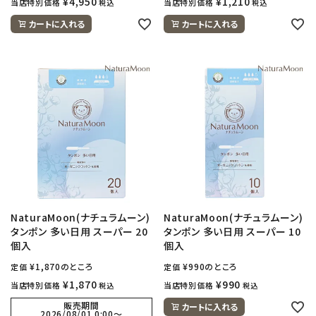
¥
4,950
¥
1,210
当店特別価格
当店特別価格
税込
税込
カートに入れる
カートに入れる
NaturaMoon(ナチュラムーン)
NaturaMoon(ナチュラムーン)
タンポン 多い日用 スーパー 20
タンポン 多い日用 スーパー 10
個入
個入
¥
1,870
のところ
¥
990
のところ
定価
定価
¥
1,870
¥
990
当店特別価格
当店特別価格
税込
税込
販売期間
カートに入れる
2026/08/01 0:00
〜