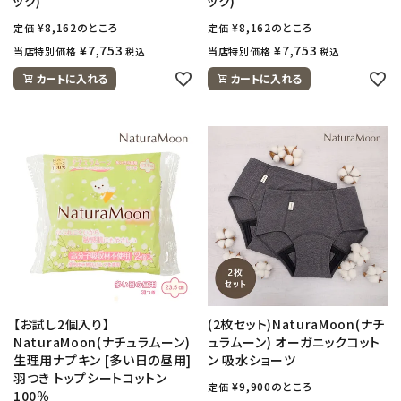
ック)
ック)
¥
8,162
のところ
¥
8,162
のところ
定価
定価
¥
7,753
¥
7,753
当店特別価格
当店特別価格
税込
税込
カートに入れる
カートに入れる
【お試し2個入り】
(2枚セット)NaturaMoon(ナチ
NaturaMoon(ナチュラムーン)
ュラムーン) オーガニックコット
生理用ナプキン [多い日の昼用]
ン 吸水ショーツ
羽つき トップシートコットン
¥
9,900
のところ
定価
100％