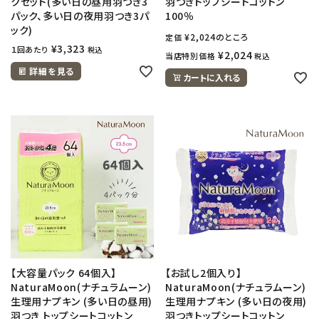
クセット(多い日の昼用羽つき3
羽つきトップシートコットン
パック、多い日の夜用羽つき3パ
100％
ック)
¥
2,024
のところ
定価
¥
3,323
１回あたり
税込
¥
2,024
当店特別価格
税込
詳細を見る
カートに入れる
【大容量パック 64個入】
【お試し2個入り】
NaturaMoon(ナチュラムーン)
NaturaMoon(ナチュラムーン)
生理用ナプキン (多い日の昼用)
生理用ナプキン (多い日の夜用)
羽つき トップシートコットン
羽つきトップシートコットン