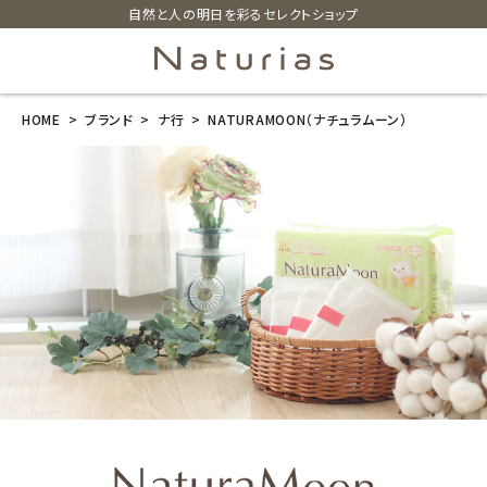
自然と人の明日を彩るセレクトショップ
HOME
ブランド
ナ行
NATURAMOON（ナチュラムーン）
search
ホーム
新商品
カテゴリーから探す
美容・コスメ・香水
衛生用品
日用品雑貨