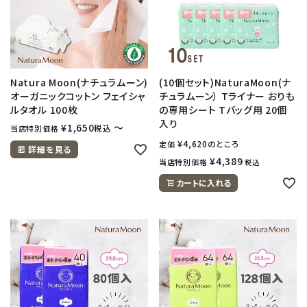
Natura Moon(ナチュラムーン)
(10個セット)NaturaMoon(ナ
オーガニックコットン フェイシャ
チュラムーン） Tライナー おりも
ルタオル 100枚
の専用シート Tバッグ用 20個
入り
¥
1,650
〜
税込
当店特別価格
¥
4,620
のところ
定価
詳細を見る
¥
4,389
当店特別価格
税込
カートに入れる