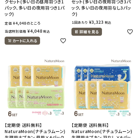
クセット(多い日の昼用羽つき1
セット(多い日の夜用羽つき3パ
パック、多い日の夜用羽つき1パ
ック、多い日の夜用羽なし3パッ
ック)
ク)
¥
3,323
１回あたり
税込
¥
4,048
のところ
定価
¥
4,048
当店特別価格
税込
詳細を見る
カートに入れる
【定期便 送料無料】
【定期便 送料無料】
NaturaMoon(ナチュラムーン)
NaturaMoon(ナチュラムーン)
生理用ナプキン 昼用×6パック
生理用ナプキン 羽なし×6パッ