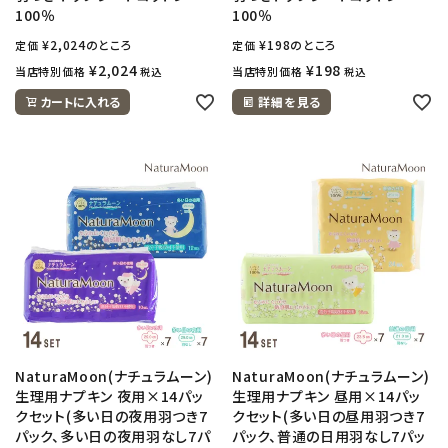
100％
100％
¥
2,024
のところ
¥
198
のところ
定価
定価
¥
2,024
¥
198
当店特別価格
当店特別価格
税込
税込
カートに入れる
詳細を見る
NaturaMoon(ナチュラムーン)
NaturaMoon(ナチュラムーン)
生理用ナプキン 夜用×14パッ
生理用ナプキン 昼用×14パッ
クセット(多い日の夜用羽つき7
クセット(多い日の昼用羽つき7
パック、多い日の夜用羽なし7パ
パック、普通の日用羽なし7パッ