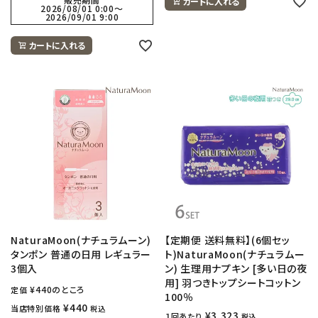
カートに入れる
2026/08/01 0:00
〜
2026/09/01 9:00
カートに入れる
NaturaMoon(ナチュラムーン)
【定期便 送料無料】(6個セッ
タンポン 普通の日用 レギュラー
ト)NaturaMoon(ナチュラムー
3個入
ン) 生理用ナプキン [多い日の夜
用] 羽つきトップシートコットン
¥
440
のところ
定価
100％
¥
440
当店特別価格
税込
¥
3,323
１回あたり
税込