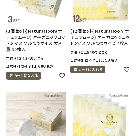
フェムケア
インナー・下着・ナイトウェア
(3個セット)NaturaMoon(ナ
(12個セット)NaturaMoon(ナ
チュラムーン) オーガニックコッ
チュラムーン) オーガニックコッ
トン マスク ふつうサイズ 大容
トンマスク ふつうサイズ 7枚入
キッズ・ベビー・マタニティ
量 30枚入
¥
12,540
のところ
定価
¥
13,134
のところ
定価
¥
11,550
当店特別価格
税込
キッチン用品
¥
11,880
当店特別価格
税込
カートに入れる
カートに入れる
フード・ドリンク
ブランド
定期購入
オリジナルブランド