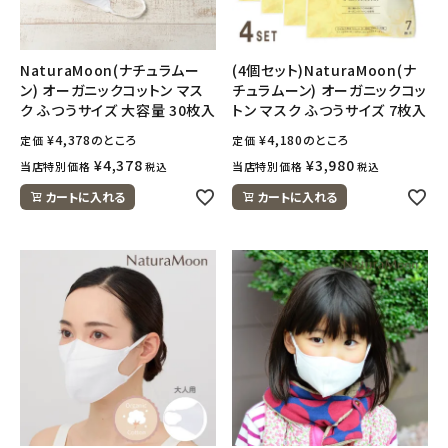
ナチュラムーン
エコリュクス
NaturaMoon(ナチュラムー
(4個セット)NaturaMoon(ナ
ン) オーガニックコットン マス
チュラムーン) オーガニックコッ
ク ふつうサイズ 大容量 30枚入
トン マスク ふつうサイズ 7枚入
エコメイト
¥
4,378
のところ
¥
4,180
のところ
定価
定価
ナチュラプラス
¥
4,378
¥
3,980
当店特別価格
当店特別価格
税込
税込
カートに入れる
カートに入れる
アルマウィン
アルモニベルツ
コラム・スタッフのおすすめ
ご利用ガイド等
アカウント情報
ようこそ ゲスト 様