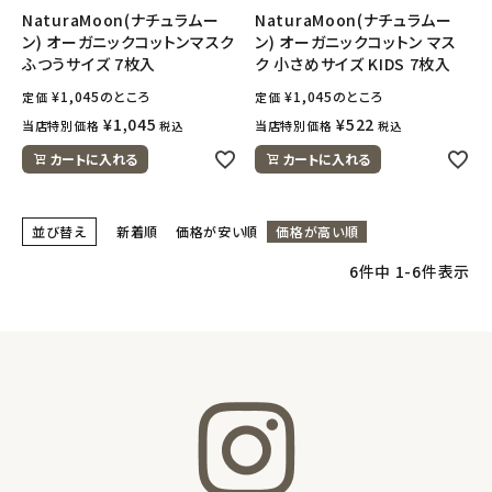
NaturaMoon(ナチュラムー
NaturaMoon(ナチュラムー
ン) オーガニックコットンマスク
ン) オーガニックコットン マス
meeting_room
person
ログイン
会員登録
ふつうサイズ 7枚入
ク 小さめサイズ KIDS 7枚入
¥
1,045
のところ
¥
1,045
のところ
定価
定価
¥
1,045
¥
522
当店特別価格
当店特別価格
税込
税込
カートに入れる
カートに入れる
並び替え
新着順
価格が安い順
価格が高い順
6
件中
1
-
6
件表示