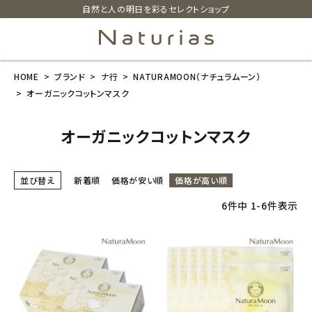
自然と人の明日を彩るセレクトショップ
HOME
ブランド
ナ行
NATURAMOON（ナチュラムーン）
search
オーガニックコットンマスク
オーガニックコットンマスク
ホーム
新商品
並び替え
新着順
価格が安い順
価格が高い順
カテゴリーから探す
6
件中
1
-
6
件表示
美容・コスメ・香水
衛生用品
日用品雑貨