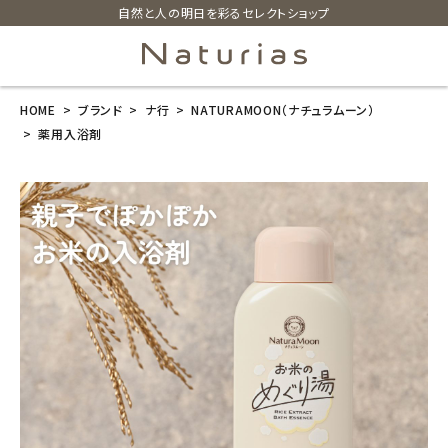
自然と人の明日を彩るセレクトショップ
HOME
ブランド
ナ行
NATURAMOON（ナチュラムーン）
search
薬用入浴剤
ホーム
新商品
カテゴリーから探す
美容・コスメ・香水
衛生用品
日用品雑貨