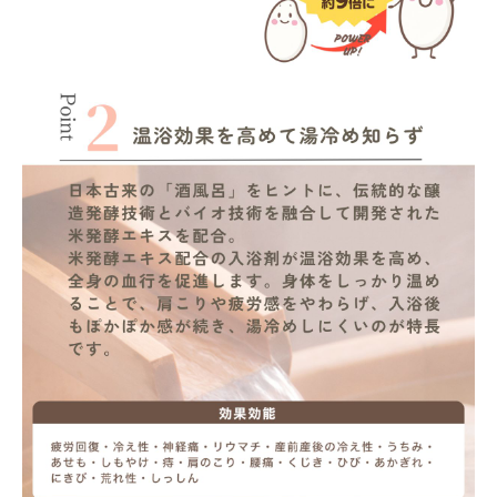
meeting_room
person
ログイン
会員登録