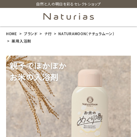
自然と人の明日を彩るセレクトショップ
HOME
ブランド
ナ行
NATURAMOON（ナチュラムーン）
search
薬用入浴剤
ホーム
新商品
カテゴリーから探す
美容・コスメ・香水
衛生用品
日用品雑貨