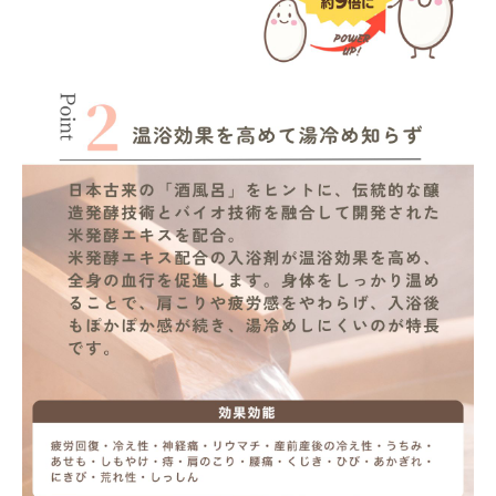
meeting_room
person
ログイン
会員登録