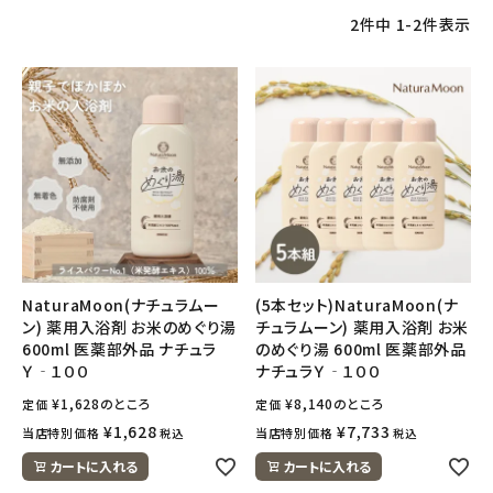
2
件中
1
-
2
件表示
NaturaMoon(ナチュラムー
(5本セット)NaturaMoon(ナ
ン) 薬用入浴剤 お米のめぐり湯
チュラムーン) 薬用入浴剤 お米
600ml 医薬部外品 ナチュラ
のめぐり湯 600ml 医薬部外品
Ｙ‐１００
ナチュラＹ‐１００
¥
1,628
のところ
¥
8,140
のところ
定価
定価
¥
1,628
¥
7,733
当店特別価格
当店特別価格
税込
税込
カートに入れる
カートに入れる