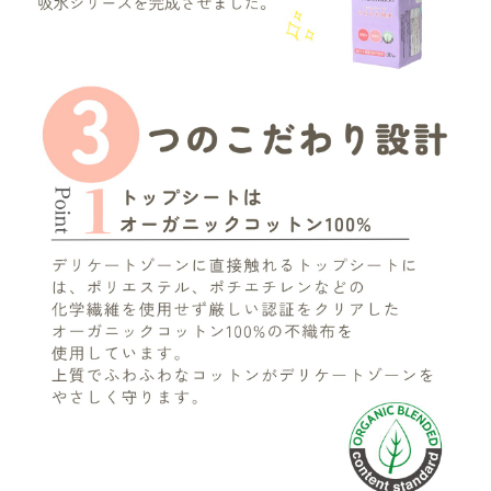
meeting_room
person
ログイン
会員登録