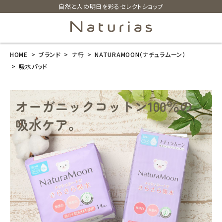
自然と人の明日を彩るセレクトショップ
HOME
ブランド
ナ行
NATURAMOON（ナチュラムーン）
search
吸水パッド
ホーム
新商品
カテゴリーから探す
美容・コスメ・香水
衛生用品
日用品雑貨