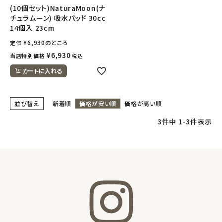
(10個セット)NaturaMoon(ナ
チュラムーン) 吸水パッド 30cc
14個入 23cm
¥
6,930
のところ
定価
¥
6,930
当店特別価格
税込
カートに入れる
並び替え
新着順
価格が安い順
価格が高い順
3
件中
1
-
3
件表示