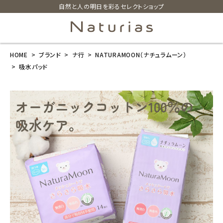
自然と人の明日を彩るセレクトショップ
HOME
ブランド
ナ行
NATURAMOON（ナチュラムーン）
search
吸水パッド
ホーム
新商品
カテゴリーから探す
美容・コスメ・香水
衛生用品
日用品雑貨