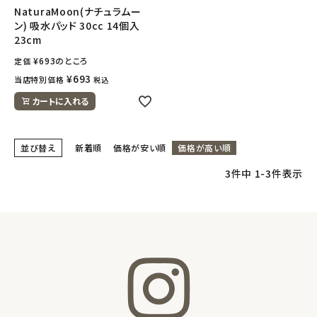
NaturaMoon(ナチュラムー
ン) 吸水パッド 30cc 14個入
23cm
¥
693
のところ
定価
¥
693
当店特別価格
税込
カートに入れる
並び替え
新着順
価格が安い順
価格が高い順
3
件中
1
-
3
件表示