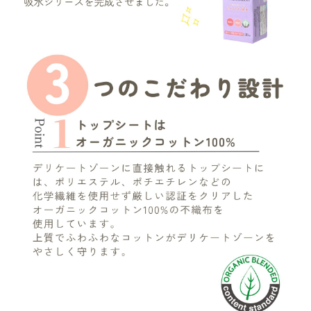
meeting_room
person
ログイン
会員登録