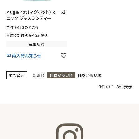
ナチュラムーン
Mug&Pot(マグポット) オーガ
ニック ジャスミンティー
エコリュクス
¥
453
のところ
定価
エコメイト
¥
453
当店特別価格
税込
在庫切れ
ナチュラプラス
再入荷お知らせ
アルマウィン
並び替え
新着順
価格が安い順
価格が高い順
アルモニベルツ
3
件中
1
-
3
件表示
コラム・スタッフのおすすめ
ご利用ガイド等
アカウント情報
ようこそ ゲスト 様