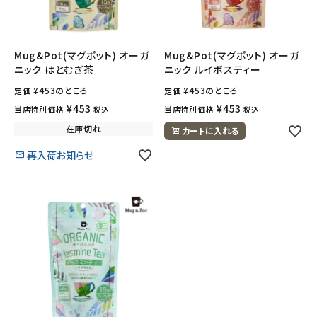
フェムケア
Mug&Pot(マグポット) オーガ
Mug&Pot(マグポット) オーガ
ニック はとむぎ茶
ニック ルイボスティー
インナー・下着・ナイトウェア
¥
453
のところ
¥
453
のところ
定価
定価
キッズ・ベビー・マタニティ
¥
453
¥
453
当店特別価格
当店特別価格
税込
税込
在庫切れ
カートに入れる
キッチン用品
再入荷お知らせ
フード・ドリンク
ブランド
定期購入
オリジナルブランド