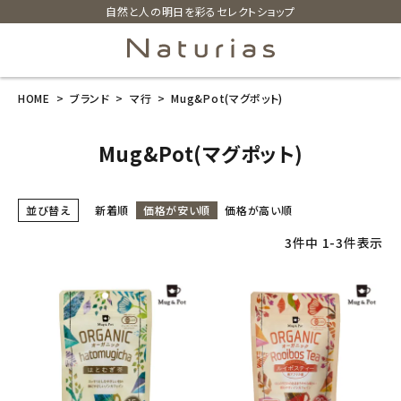
自然と人の明日を彩るセレクトショップ
HOME
ブランド
マ行
Mug&Pot(マグポット)
search
Mug&Pot(マグポット)
ホーム
並び替え
新着順
価格が安い順
価格が高い順
新商品
3
件中
1
-
3
件表示
カテゴリーから探す
美容・コスメ・香水
衛生用品
日用品雑貨