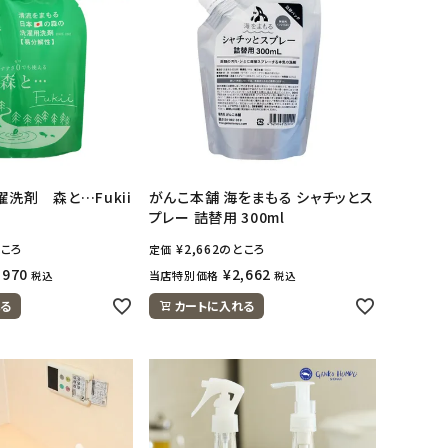
濯洗剤 森と…Fukii
がんこ本舗 海をまもる シャチッとス
プレー 詰替用 300ml
ころ
¥
2,662
のところ
定価
,970
¥
2,662
当店特別価格
税込
税込
る
カートに入れる