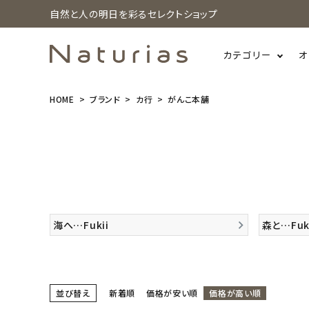
自然と人の明日を彩るセレクトショップ
カテゴリー
オ
HOME
ブランド
カ行
がんこ本舗
search
ホーム
新商品
海へ…Fukii
森と…Fuk
カテゴリーから探す
美容・コスメ・香水
並び替え
新着順
価格が安い順
価格が高い順
衛生用品