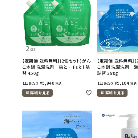
アカウント情報
ようこそ ゲスト 様
meeting_room
person
ログイン
会員登録
【定期便 送料無料】(2個セット)がん
【定期便 送料無料】(
こ本舗 洗濯洗剤 森と… Fukii 詰
こ本舗 洗濯洗剤 海へ 
替 450g
詰替 380g
¥
5,940
¥
5,104
１回あたり
１回あたり
税込
税込
詳細を見る
詳細を見る