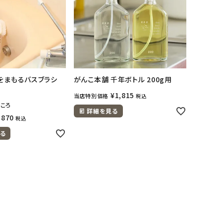
をまもるバスブラシ
がんこ本舗 千年ボトル 200g用
¥
1,815
当店特別価格
税込
ころ
詳細を見る
,870
税込
る