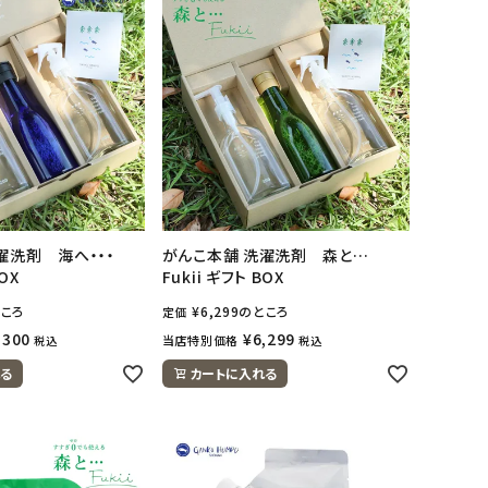
濯洗剤 海へ・・・
がんこ本舗 洗濯洗剤 森と…
BOX
Fukii ギフト BOX
ころ
¥
6,299
のところ
定価
,300
¥
6,299
当店特別価格
税込
税込
る
カートに入れる