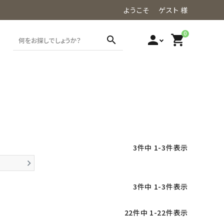
ようこそ ゲスト 様
0
person
shopping_cart
search
3
件中
1
-
3
件表示
3
件中
1
-
3
件表示
22
件中
1
-
22
件表示