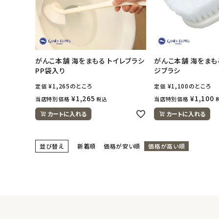
がんこ本舗 海をまもる トイレブラシ
がんこ本舗 海をまも
PP袋入り
ジブラシ
¥
1,265
のところ
¥
1,100
のところ
定価
定価
¥
1,265
¥
1,100
当店特別価格
当店特別価格
税込
カートに入れる
カートに入れる
並び替え
新着順
価格が安い順
価格が高い順