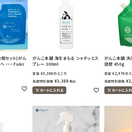
2個セット)がん
がんこ本舗 海をまもる シャチッとス
がんこ本舗 洗
・・・ Fukii
プレー 300ml
詰替 450g
¥
3,388
のところ
¥
2,970
のと
定価
定価
¥
3,388
¥
2
当店特別価格
当店特別価格
税込
カートに入れる
カートに入れ