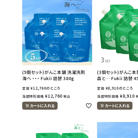
ナチュラムーン
エコリュクス
エコメイト
ナチュラプラス
(5個セット)がんこ本舗 洗濯洗剤
(3個セット)がんこ
アルマウィン
海へ ・・・ Fukii 詰替 380g
森と… Fukii 詰替 4
¥
12,760
のところ
¥
8,910
のところ
定価
定価
アルモニベルツ
¥
12,760
¥
8,910
当店特別価格
当店特別価格
税込
カートに入れる
カートに入れる
コラム・スタッフのおすすめ
ご利用ガイド等