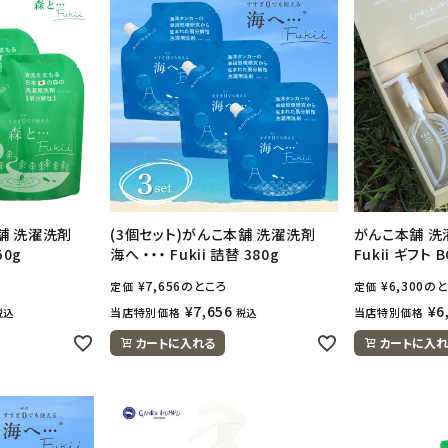
本舗 洗濯洗剤
(3個セット)がんこ本舗 洗濯洗剤
がんこ本舗 洗
50g
海へ ・・・ Fukii 詰替 380g
Fukii ギフト 
¥
7,656
のところ
¥
6,300
のと
定価
定価
¥
7,656
¥
6
当店特別価格
当店特別価格
税込
税込
カートに入れる
カートに入れ