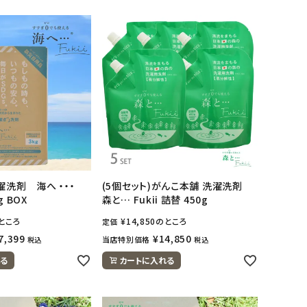
濯洗剤 海へ ・・・
(5個セット)がんこ本舗 洗濯洗剤
g BOX
森と… Fukii 詰替 450g
ところ
¥
14,850
のところ
定価
7,399
¥
14,850
当店特別価格
税込
税込
る
カートに入れる