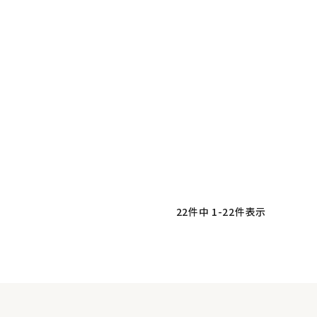
22
件中
1
-
22
件表示