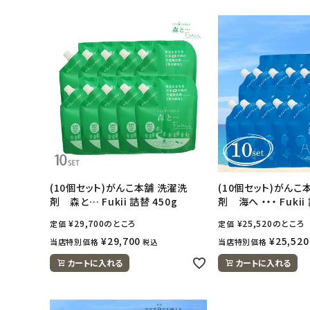
日用品雑貨
フェムケア
インナー・下着・ナイトウェア
キッズ・ベビー・マタニティ
キッチン用品
(10個セット)がんこ本舗 洗濯洗
(10個セット)がんこ
フード・ドリンク
剤 森と… Fukii 詰替 450g
剤 海へ ・・・ Fukii
¥
29,700
のところ
¥
25,520
のところ
定価
定価
ブランド
¥
29,700
¥
25,520
当店特別価格
当店特別価格
税込
カートに入れる
カートに入れる
定期購入
オリジナルブランド