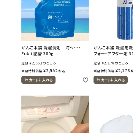
がんこ本舗 洗濯洗剤 海へ・・・
がんこ本舗 洗濯用洗
Fukii 詰替 380g
フォー・アフター剤 30
¥
2,552
のところ
¥
2,178
のところ
定価
定価
¥
2,552
¥
2,178
当店特別価格
当店特別価格
税込
カートに入れる
カートに入れる