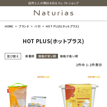
自然と人の明日を彩るセレクトショップ
HOME
ブランド
ハ行
HOT PLUS(ホットプラス)
search
HOT PLUS(ホットプラス)
ホーム
並び替え
新着順
価格が安い順
価格が高い順
新商品
2
件中
1
-
2
件表示
カテゴリーから探す
美容・コスメ・香水
衛生用品
日用品雑貨