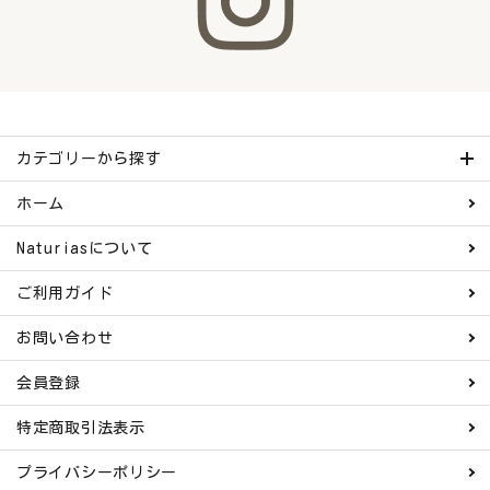
ナチュラムーン
エコリュクス
エコメイト
カテゴリーから探す
ナチュラプラス
ホーム
アルマウィン
Naturiasについて
アルモニベルツ
ご利用ガイド
お問い合わせ
コラム・スタッフのおすすめ
会員登録
ご利用ガイド等
特定商取引法表示
アカウント情報
プライバシーポリシー
ようこそ ゲスト 様