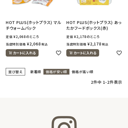
フェムケア
HOT PLUS(ホットプラス) マル
HOT PLUS(ホットプラス) あっ
チウォームバック
たかフードボックス(赤)
インナー・下着・ナイトウェア
¥
2,068
のところ
¥
2,178
のところ
定価
定価
キッズ・ベビー・マタニティ
¥
2,068
¥
2,178
当店特別価格
当店特別価格
税込
税込
カートに入れる
カートに入れる
キッチン用品
並び替え
新着順
価格が安い順
価格が高い順
フード・ドリンク
2
件中
1
-
2
件表示
ブランド
定期購入
オリジナルブランド