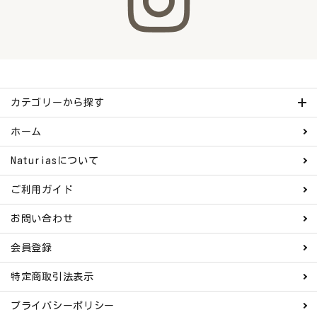
ナチュラムーン
エコリュクス
エコメイト
カテゴリーから探す
ナチュラプラス
ホーム
アルマウィン
Naturiasについて
アルモニベルツ
ご利用ガイド
お問い合わせ
コラム・スタッフのおすすめ
会員登録
ご利用ガイド等
特定商取引法表示
アカウント情報
プライバシーポリシー
ようこそ ゲスト 様