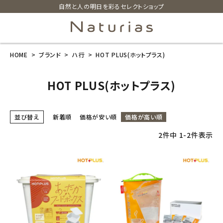
自然と人の明日を彩るセレクトショップ
HOME
ブランド
ハ行
HOT PLUS(ホットプラス)
search
HOT PLUS(ホットプラス)
ホーム
並び替え
新着順
価格が安い順
価格が高い順
新商品
2
件中
1
-
2
件表示
カテゴリーから探す
美容・コスメ・香水
衛生用品
日用品雑貨