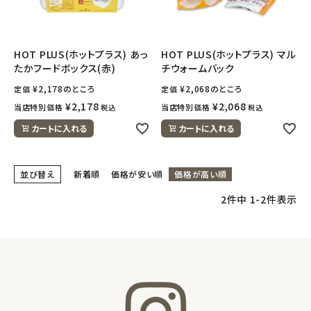
フェムケア
HOT PLUS(ホットプラス) あっ
HOT PLUS(ホットプラス) マル
たかフードボックス(赤)
チウォームバック
インナー・下着・ナイトウェア
¥
2,178
のところ
¥
2,068
のところ
定価
定価
キッズ・ベビー・マタニティ
¥
2,178
¥
2,068
当店特別価格
当店特別価格
税込
税込
カートに入れる
カートに入れる
キッチン用品
並び替え
新着順
価格が安い順
価格が高い順
フード・ドリンク
2
件中
1
-
2
件表示
ブランド
定期購入
オリジナルブランド