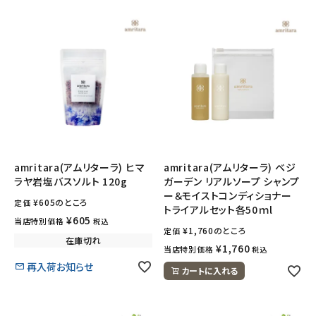
amritara(アムリターラ) ヒマ
amritara(アムリターラ) ベジ
ラヤ岩塩バスソルト 120g
ガーデン リアルソープ シャンプ
ー＆モイストコンディショナー
¥
605
のところ
定価
トライアルセット各50ｍl
¥
605
当店特別価格
税込
¥
1,760
のところ
定価
在庫切れ
¥
1,760
当店特別価格
税込
再入荷お知らせ
カートに入れる