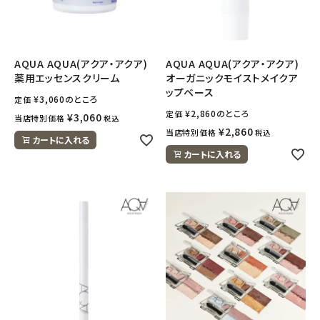
ナチュラムーン
エコリュクス
AQUA AQUA(アクア・アクア)
AQUA AQUA(アクア・アクア)
薬用エッセンスクリーム
オーガニックモイストメイクア
エコメイト
ップベース
¥
3,060
のところ
定価
¥
2,860
のところ
定価
ナチュラプラス
¥
3,060
当店特別価格
税込
¥
2,860
当店特別価格
税込
カートに入れる
アルマウィン
カートに入れる
アルモニベルツ
コラム・スタッフのおすすめ
ご利用ガイド等
アカウント情報
ようこそ ゲスト 様