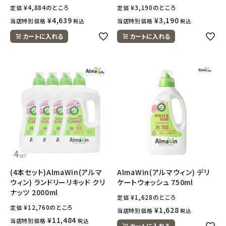
¥
4,884
のところ
¥
3,190
のところ
定価
定価
¥
4,639
¥
3,190
当店特別価格
当店特別価格
税込
税込
カートに入れる
カートに入れる
(4本セット)AlmaWin(アルマ
AlmaWin(アルマウィン) デリ
ウィン) ランドリーリキッド クリ
ケートウォッシュ 750ml
ナッツ 2000ml
¥
1,628
のところ
定価
¥
12,760
のところ
定価
¥
1,628
当店特別価格
税込
¥
11,484
当店特別価格
税込
カートに入れる