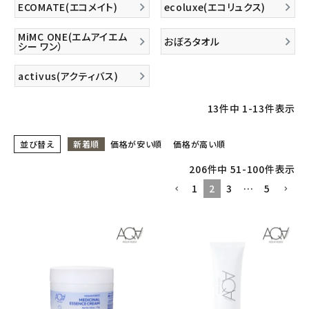
ECOMATE(エコメイト)
ecoluxe(エコリュクス)
フェムケア
MiMC ONE(エムアイエム
おぼろタオル
シー ワン）
インナー・下着・ナイトウェア
activus(アクティバス)
キッズ・ベビー・マタニティ
13
件中
1
-
13
件表示
キッチン用品
並び替え
新着順
価格が安い順
価格が高い順
206
件中
51
-
100
件表示
フード・ドリンク
1
2
3
…
5
ブランド
定期購入
オリジナルブランド