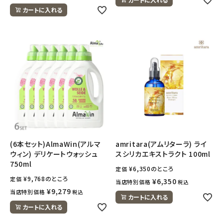
カートに入れる
(6本セット)AlmaWin(アルマ
amritara(アムリターラ) ライ
ウィン) デリケートウォッシュ
スシリカエキストラクト 100ml
750ml
¥
6,350
のところ
定価
¥
9,768
のところ
定価
¥
6,350
当店特別価格
税込
¥
9,279
当店特別価格
税込
カートに入れる
カートに入れる