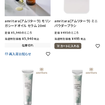
amritara(アムリターラ) モリン
amritara(アムリターラ) ミニ
ガシードオイル セラム 20ml
パウダーブラシ
¥
5,940
のところ
¥
495
のところ
定価
定価
¥
5,940
¥
495
当店特別価格
当店特別価格
税込
税込
在庫切れ
カートに入れる
再入荷お知らせ