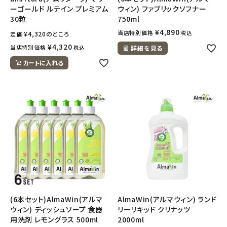
ーゴールド ルテイン プレミアム
ウィン) ファブリックソフナー
30粒
750ml
¥
4,890
当店特別価格
税込
¥
4,320
のところ
定価
¥
4,320
当店特別価格
税込
詳細を見る
カートに入れる
(6本セット)AlmaWin(アルマ
AlmaWin(アルマウィン) ランド
ウィン) ディッシュソープ 食器
リーリキッド クリナッツ
用洗剤 レモングラス 500ml
2000ml