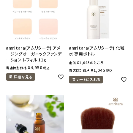
amritara(アムリターラ) アメ
amritara(アムリターラ) 化粧
ージングオーガニックファンデ
水 専用ボトル
ーション レフィル 11g
¥
1,045
のところ
定価
¥
4,950
当店特別価格
税込
¥
1,045
当店特別価格
税込
詳細を見る
カートに入れる