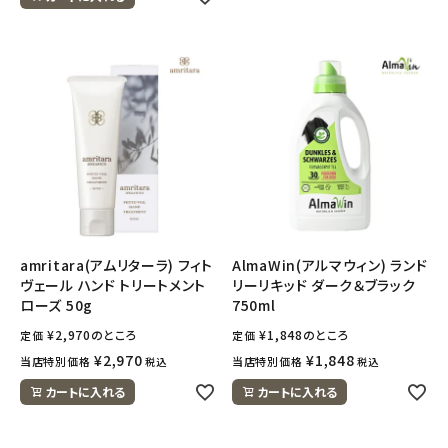
amritara(アムリターラ) フィト
AlmaWin(アルマウィン) ランド
ヴェール ハンド トリートメント
リーリキッド ダーク＆ブラック
ローズ 50g
750ml
¥
2,970
のところ
¥
1,848
のところ
定価
定価
¥
2,970
¥
1,848
当店特別価格
当店特別価格
税込
税込
カートに入れる
カートに入れる