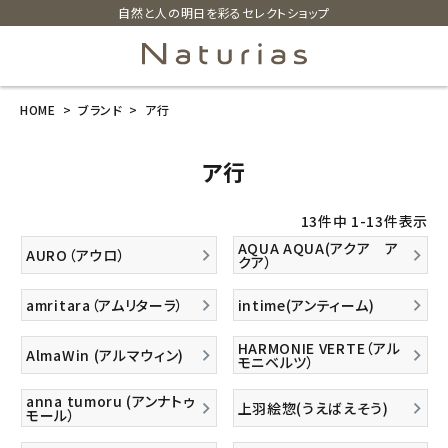
自然と人の明日を彩るセレクトショップ
HOME
ブランド
ア行
search
ア行
ホーム
13
件中
1
-
13
件表示
新商品
AQUA AQUA(アクア ア
AURO（アウロ）
クア）
カテゴリーから探す
amritara（アムリターラ）
intime(アンティーム)
美容・コスメ・香水
HARMONIE VERTE（アル
AlmaWin (アルマウィン)
モニベルツ）
衛生用品
anna tumoru (アンナトゥ
上羽絵惣(うえばえそう)
モール）
日用品雑貨