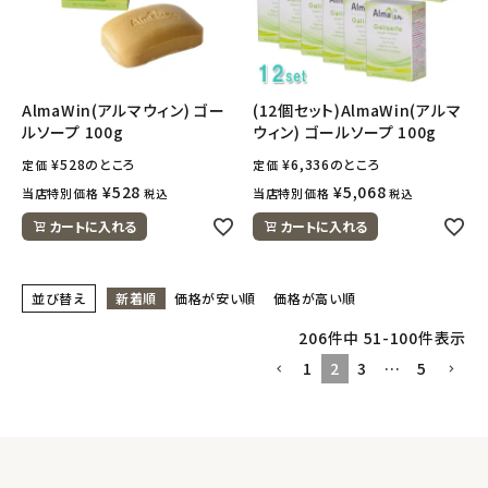
AlmaWin(アルマウィン) ゴー
(12個セット)AlmaWin(アルマ
ルソープ 100g
ウィン) ゴールソープ 100g
¥
528
のところ
¥
6,336
のところ
定価
定価
¥
528
¥
5,068
当店特別価格
当店特別価格
税込
税込
カートに入れる
カートに入れる
並び替え
新着順
価格が安い順
価格が高い順
206
件中
51
-
100
件表示
1
2
3
…
5