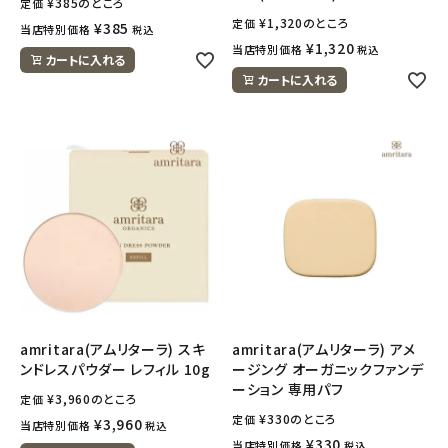
¥
385
のところ
定価
¥
1,320
のところ
定価
¥
385
当店特別価格
税込
¥
1,320
当店特別価格
税込
カートに入れる
カートに入れる
amritara(アムリターラ) スキ
amritara(アムリターラ) アメ
ンドレスパウダー レフィル 10g
ージング オーガニックファンデ
ーション 専用パフ
¥
3,960
のところ
定価
¥
330
のところ
定価
¥
3,960
当店特別価格
税込
¥
330
当店特別価格
税込