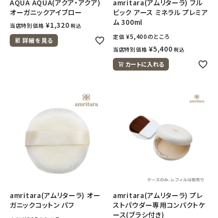
AQUA AQUA(アクア・アクア)
amritara(アムリターラ) フル
オーガニックアイブロー
ビック アース ミネラル プレミア
ム 300ml
¥
1,320
当店特別価格
税込
¥
5,400
のところ
定価
詳細を見る
¥
5,400
当店特別価格
税込
カートに入れる
amritara(アムリターラ) オー
amritara(アムリターラ) プレ
ガニックコットン パフ
ストパウダー専用コンパクトケ
ース(ブラシ付き)