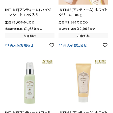
ナチュラムーン
INTIME(アンティーム) ハイジ
INTIME(アンティーム) ホワイト
ーン シート 12枚入り
クリーム 100g
エコリュクス
¥
1,650
のところ
¥
2,860
のところ
定価
定価
エコメイト
¥
1,650
¥
2,002
当店特別価格
当店特別価格
税込
税込
在庫切れ
在庫切れ
ナチュラプラス
再入荷お知らせ
再入荷お知らせ
アルマウィン
アルモニベルツ
コラム・スタッフのおすすめ
ご利用ガイド等
アカウント情報
ようこそ ゲスト 様
INTIME(アンティーム) フェミニ
INTIME(アンティーム) ホワイト