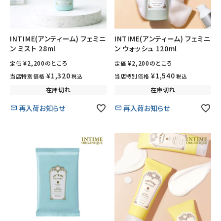
フェムケア
INTIME(アンティーム) フェミニ
INTIME(アンティーム) フェミニ
ン ミスト 28ml
ン ウォッシュ 120ml
インナー・下着・ナイトウェア
¥
2,200
のところ
¥
2,200
のところ
定価
定価
キッズ・ベビー・マタニティ
¥
1,320
¥
1,540
当店特別価格
当店特別価格
税込
税込
在庫切れ
在庫切れ
キッチン用品
再入荷お知らせ
再入荷お知らせ
フード・ドリンク
ブランド
定期購入
オリジナルブランド