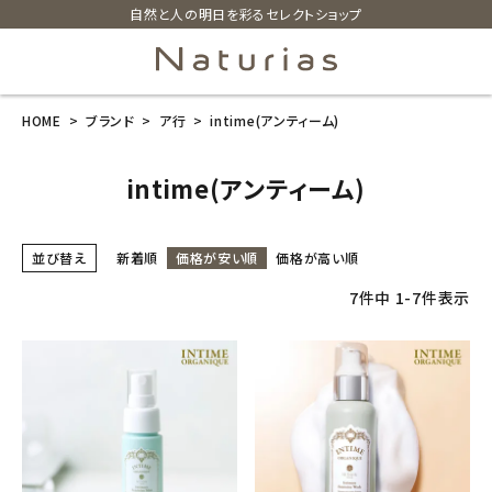
自然と人の明日を彩るセレクトショップ
HOME
ブランド
ア行
intime(アンティーム)
search
intime(アンティーム)
ホーム
並び替え
新着順
価格が安い順
価格が高い順
新商品
7
件中
1
-
7
件表示
カテゴリーから探す
美容・コスメ・香水
衛生用品
日用品雑貨