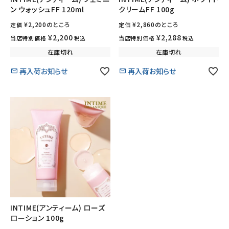
ン ウォッシュFF 120ml
クリームFF 100g
meeting_room
person
ログイン
¥
2,200
のところ
会員登録
¥
2,860
のところ
定価
定価
¥
2,200
¥
2,288
当店特別価格
当店特別価格
税込
税込
在庫切れ
在庫切れ
再入荷お知らせ
再入荷お知らせ
INTIME(アンティーム) ローズ
ローション 100g