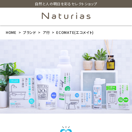
自然と人の明日を彩るセレクトショップ
HOME
ブランド
ア行
ECOMATE(エコメイト)
search
ホーム
新商品
カテゴリーから探す
美容・コスメ・香水
衛生用品
日用品雑貨