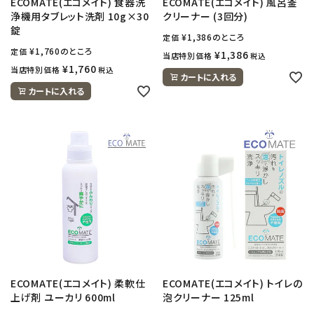
ECOMATE(エコメイト) 食器洗
ECOMATE(エコメイト) 風呂釜
浄機用タブレット洗剤 10g×30
クリーナー (3回分)
錠
¥
1,386
のところ
定価
¥
1,760
のところ
定価
¥
1,386
当店特別価格
税込
¥
1,760
当店特別価格
税込
カートに入れる
カートに入れる
ECOMATE(エコメイト) 柔軟仕
ECOMATE(エコメイト) トイレの
上げ剤 ユーカリ 600ml
泡クリーナー 125ml