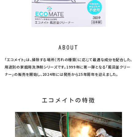
ナチュラムーン
エコリュクス
エコメイト
ABOUT
ナチュラプラス
「エコメイト」は、掃除する場所（汚れの種類）に応じて最適な成分を配合した、
アルマウィン
用途別の家庭用洗浄剤シリーズです。1999年に第一弾となる「風呂釜クリー
ナー」の販売を開始し、2024年には発売から25年周年を迎えました。
アルモニベルツ
コラム・スタッフのおすすめ
エコメイトの特徴
ご利用ガイド等
アカウント情報
ようこそ ゲスト 様