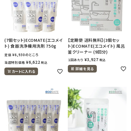
(7個セット)ECOMATE(エコメイ
【定期便 送料無料】(3個セッ
ト) 食器洗浄機用洗剤 750g
ト)ECOMATE(エコメイト) 風呂
釜クリーナー (9回分)
¥
6,930
のところ
定価
¥
3,927
１回あたり
税込
¥
6,622
当店特別価格
税込
詳細を見る
カートに入れる