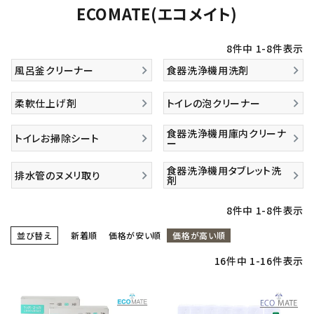
ECOMATE(エコメイト)
8
件中
1
-
8
件表示
風呂釜クリーナー
食器洗浄機用洗剤
柔軟仕上げ剤
トイレの泡クリーナー
食器洗浄機用庫内クリーナ
トイレお掃除シート
ー
食器洗浄機用タブレット洗
排水管のヌメリ取り
剤
8
件中
1
-
8
件表示
並び替え
新着順
価格が安い順
価格が高い順
16
件中
1
-
16
件表示