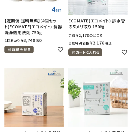
【定期便 送料無料】(4個セッ
ECOMATE(エコメイト) 排水管
ト)ECOMATE(エコメイト) 食器
のヌメリ取り 150粒
洗浄機用洗剤 750g
¥
2,178
のところ
定価
¥
3,740
１回あたり
税込
¥
2,178
当店特別価格
税込
詳細を見る
カートに入れる