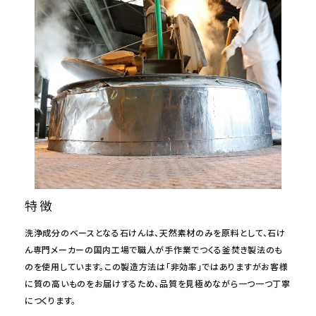
meeting_room
person
ログイン
会員登録
特徴
洗浄成分のベースとなる石けんは、天然素材のみを原料として、石け
ん専門メーカーの国内工場で職人が手作業でつくる釜焚き製法のも
のを使用しています。この製造方法は「非効率」ではありますがお客様
に質の高いものをお届けするため、品質を見極めながら一つ一つ丁寧
につくります。