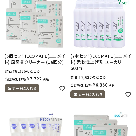
(6個セット)ECOMATE(エコメイ
(7本セット)ECOMATE(エコメイ
ト) 風呂釜クリーナー (18回分)
ト) 柔軟仕上げ剤 ユーカリ
600ml
¥
8,316
のところ
定価
¥
7,623
のところ
定価
¥
7,722
当店特別価格
税込
¥
6,860
当店特別価格
税込
カートに入れる
カートに入れる