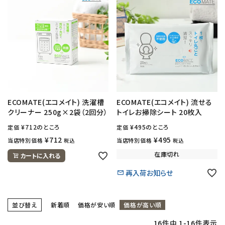
ECOMATE(エコメイト) 洗濯槽
ECOMATE(エコメイト) 流せる
クリーナー 250g×2袋（2回分）
トイレお掃除シート 20枚入
¥
712
のところ
¥
495
のところ
定価
定価
¥
712
¥
495
当店特別価格
当店特別価格
税込
税込
在庫切れ
カートに入れる
再入荷お知らせ
並び替え
新着順
価格が安い順
価格が高い順
16
件中
1
-
16
件表示